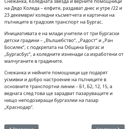
Снежанка, Коледната звезда и верните помощници
на Дядо Коледа – елфите, раздават днес и утре /22 и
23 декември/ коледни късметчета и картички на
пътниците в градския транспорт на Бургас.
Инициативата е на млади учители от три бургаски
детски градини – „Вълшебство“, „Радост“ и „Ран
Босилек“, с подкрепата на Община Бургас и
„Бургасбус“, а коледните изненади са изработени от
малчуганите в градините.
Снежанка и нейните помощници ще подарят
усмивки и добро настроение на пътниците в
основните транспортни линии – Б1, Б2, 12, 15, а
веднага след това ще зарадват пазаруващите и
нищо неподозиращи бургазлии на пазар
„Краснодар“.
Предишна статия: Без синя зона по празниците в Бургас
Следваща статия