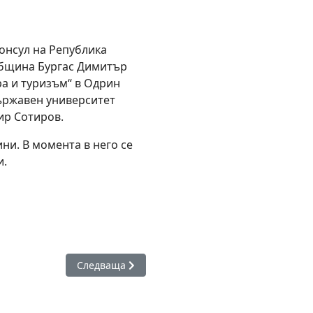
онсул на Република
 Община Бургас Димитър
ра и туризъм“ в Одрин
ържавен университет
тир Сотиров.
ни. В момента в него се
и.
открие юбилейната „Елха на доброто“
Следваща статия: Община Бургас с поредно при
Следваща