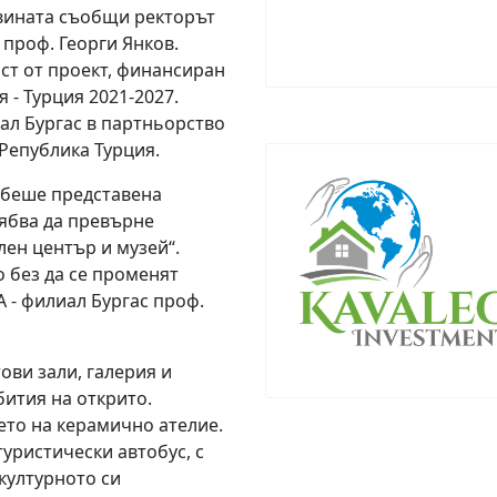
овината съобщи ректорът
проф. Георги Янков.
ст от проект, финансиран
- Турция 2021-2027.
ал Бургас в партньорство
 Република Турция.
1 беше представена
рябва да превърне
лен център и музей“.
 без да се променят
 - филиал Бургас проф.
ови зали, галерия и
бития на открито.
ето на керамично ателие.
туристически автобус, с
културното си