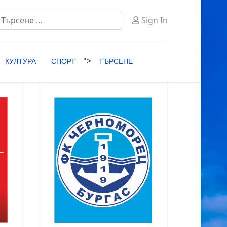
ърсене
Sign In
ype 2 or more characters for results.
">
КУЛТУРА
СПОРТ
ТЪРСЕНЕ