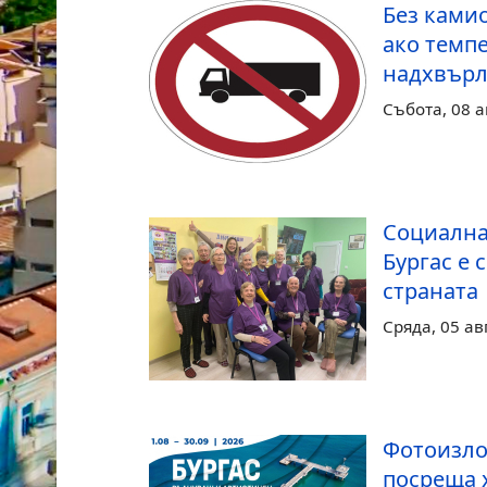
Без камио
ако темпе
надхвърл
Събота, 08 а
Социална
Бургас е 
страната
Сряда, 05 ав
Фотоизло
посреща 