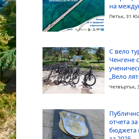
на между
Петък, 31 Ю
С вело ту
Ченгене 
ученичес
„Вело лят
Четвъртък, 
Публично
отчета з
бюджета 
за 2025