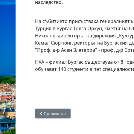
наследство.
На събитието присъстваха генералният к
Турция в Бургас Толга Оркун, кметът на
Николов, директорът на дирекция „Култу
Кемал Сюртюнг, ректорът на Бургаския д
"Проф. д-р Асен Златаров" - проф. д-р Со
НХА – филиал Бургас съществува от 8 годи
обучават 140 студенти в пет специалност
Предишна статия: „Концерт на доброто“ ще 
Предишна