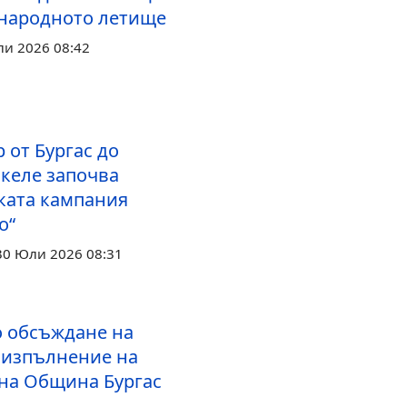
народното летище
ли 2026 08:42
р от Бургас до
скеле започва
ката кампания
о“
30 Юли 2026 08:31
 обсъждане на
а изпълнение на
на Община Бургас