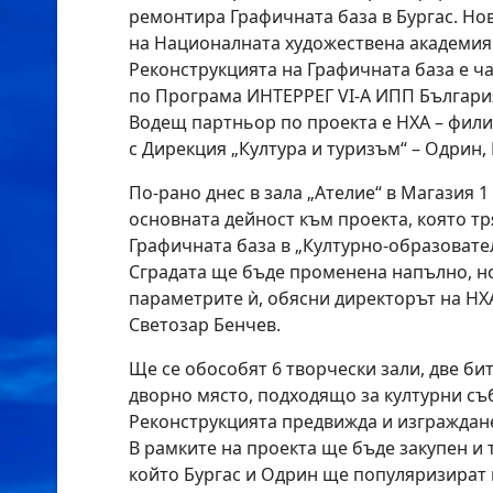
ремонтира Графичната база в Бургас. Н
на Националната художествена академия 
Реконструкцията на Графичната база е ча
по Програма ИНТЕРРЕГ VІ-А ИПП България 
Водещ партньор по проекта е НХА – фили
с Дирекция „Култура и туризъм“ – Одрин,
По-рано днес в зала „Ателие“ в Магазия 
основната дейност към проекта, която т
Графичната база в „Културно-образовате
Сградата ще бъде променена напълно, но
параметрите ѝ, обясни директорът на НХА
Светозар Бенчев.
Ще се обособят 6 творчески зали, две бит
дворно място, подходящо за културни съ
Реконструкцията предвижда и изграждан
В рамките на проекта ще бъде закупен и 
който Бургас и Одрин ще популяризират 