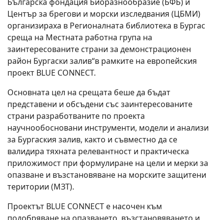
Българска фондация Биоразнообразие (БФБ) и
Център за брегови и морски изследвания (ЦБМИ)
организираха в Регионалната библиотека в Бургас
среща на Местната работна група на
заинтересованите страни за демонстрационен
район Бургаски залив“в рамките на европейския
проект BLUE CONNECT.
Основната цел на срещата беше да бъдат
представени и обсъдени със заинтересованите
страни разработваните по проекта
научнообосновани инструменти, модели и анализи
за Бургаския залив, както и съвместно да се
валидира тяхната релевантност и практическа
приложимост при формулиране на цели и мерки за
опазване и възстановяване на морските защитени
територии (МЗТ).
Проектът BLUE CONNECT е насочен към
подобряване на опазването, възстановяването и