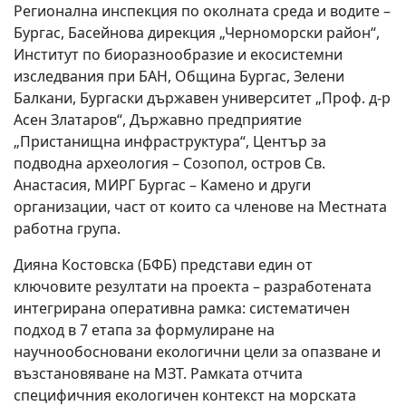
Регионална инспекция по околната среда и водите –
Бургас, Басейнова дирекция „Черноморски район“,
Институт по биоразнообразие и екосистемни
изследвания при БАН, Община Бургас, Зелени
Балкани, Бургаски държавен университет „Проф. д-р
Асен Златаров“, Държавно предприятие
„Пристанищна инфраструктура“, Център за
подводна археология – Созопол, остров Св.
Анастасия, МИРГ Бургас – Камено и други
организации, част от които са членове на Местната
работна група.
Дияна Костовска (БФБ) представи един от
ключовите резултати на проекта – разработената
интегрирана оперативна рамка: систематичен
подход в 7 етапа за формулиране на
научнообосновани екологични цели за опазване и
възстановяване на МЗТ. Рамката отчита
специфичния екологичен контекст на морската