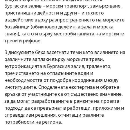
Бургаския залив – морски транспорт, замърсяване,
пристанищни дейности и други – и тяхното
въздействие върху разпространението на морските
бозайници (обикновен делфин, афала и морска
свиня), както и върху местообитанията на морските
треви и рифове.
В дискусиите бяха засегнати теми като влиянието на
различните заплахи върху морските треви,
еутрофикацията в Бургаския залив, траленето,
пречистването на отпадъчните води и
необходимостта от по-добра координация между
институциите. Споделената експертиза и обратна
връзка от участниците са от съществено значение,
за да могат разработваните в рамките на проекта
подходи да се превърнат в работещи, приложими и
справедливи решения, отчитащи реалните
потребности на региона.