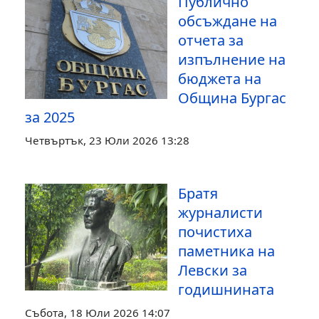
Публично
обсъждане на
отчета за
изпълнение на
бюджета на
Община Бургас
за 2025
Четвъртък, 23 Юли 2026 13:28
Братя
журналисти
почистиха
паметника на
Левски за
годишнината
Събота, 18 Юли 2026 14:07