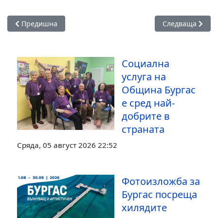
Предишна статия: От 5 март започва ремонт на Тракия в п
Следваща статия
Предишна
Следваща
Социална
услуга на
Община Бургас
е сред най-
добрите в
страната
Сряда, 05 август 2026 22:52
Фотоизложба за
Бургас посреща
хилядите