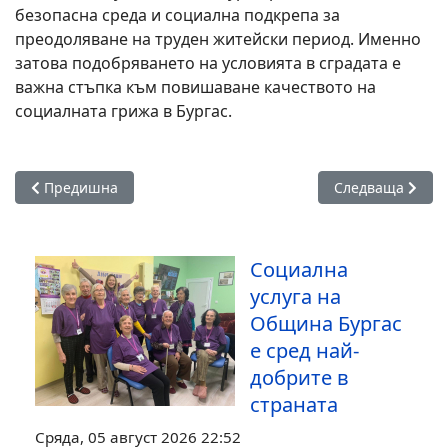
безопасна среда и социална подкрепа за
преодоляване на труден житейски период. Именно
затова подобряването на условията в сградата е
важна стъпка към повишаване качеството на
социалната грижа в Бургас.
Предишна статия: Почистиха с препарати бул. „Демокрация“
Следваща статия
Предишна
Следваща
Социална
услуга на
Община Бургас
е сред най-
добрите в
страната
Сряда, 05 август 2026 22:52