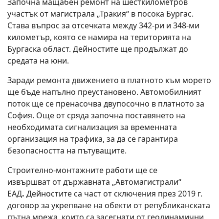
Започна мащабен ремонт на шесткилометров
участък от магистрала „Тракия“ в посока Бургас.
Става въпрос за отсечката между 342-ри и 348-ми
километър, която се намира на територията на
Бургаска област. Дейностите ще продължат до
средата на юни.
Заради ремонта движението в платното към морето
ще бъде напълно преустановено. Автомобилният
поток ще се пренасочва двупосочно в платното за
София. Още от сряда започна поставянето на
необходимата сигнализация за временната
организация на трафика, за да се гарантира
безопасността на пътуващите.
Строително-монтажните работи ще се
извършват от държавната „Автомагистрали“
ЕАД
.
Дейностите са част от сключения през 2019 г.
договор за укрепване на обекти от републиканската
пътна мрежа, които са засегнати от геодинамични