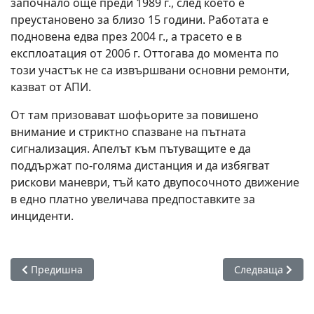
започнало още преди 1989 г., след което е
преустановено за близо 15 години. Работата е
подновена едва през 2004 г., а трасето е в
експлоатация от 2006 г. Оттогава до момента по
този участък не са извършвани основни ремонти,
казват от АПИ.
От там призовават шофьорите за повишено
внимание и стриктно спазване на пътната
сигнализация. Апелът към пътуващите е да
поддържат по-голяма дистанция и да избягват
рискови маневри, тъй като двупосочното движение
в едно платно увеличава предпоставките за
инциденти.
Предишна статия: Общините в Бургаско с решение да доф
Следваща стати
Предишна
Следваща