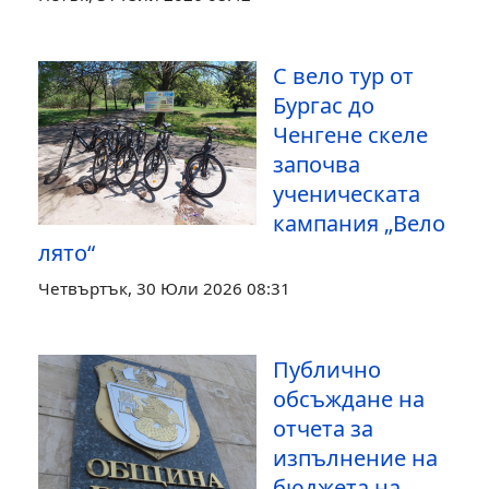
С вело тур от
Бургас до
Ченгене скеле
започва
ученическата
кампания „Вело
лято“
Четвъртък, 30 Юли 2026 08:31
Публично
обсъждане на
отчета за
изпълнение на
бюджета на