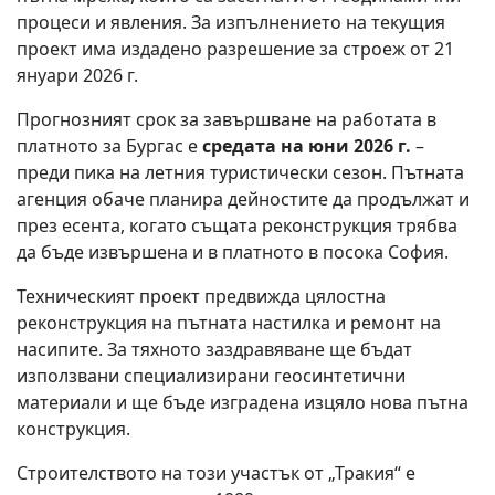
процеси и явления. За изпълнението на текущия
проект има издадено разрешение за строеж от 21
януари 2026 г.
Прогнозният срок за завършване на работата в
платното за Бургас е
средата на юни 2026 г.
–
преди пика на летния туристически сезон. Пътната
агенция обаче планира дейностите да продължат и
през есента, когато
същата реконструкция трябва
да бъде извършена и в платното в посока София.
Техническият проект предвижда цялостна
реконструкция на пътната настилка и ремонт на
насипите. За тяхното заздравяване ще бъдат
използвани специализирани геосинтетични
материали и ще бъде изградена изцяло нова пътна
конструкция.
Строителството на този участък от „Тракия“ е