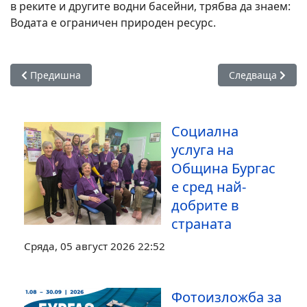
в реките и другите водни басейни, трябва да знаем:
Водата е ограничен природен ресурс.
Предишна статия: Гл. инспектор Валентин Великов от Бург
Следваща стати
Предишна
Следваща
Социална
услуга на
Община Бургас
е сред най-
добрите в
страната
Сряда, 05 август 2026 22:52
Фотоизложба за