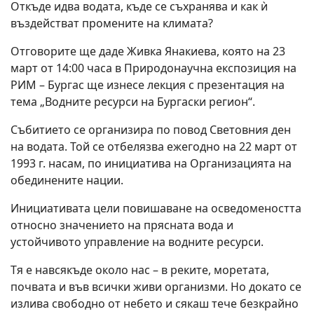
Откъде идва водата, къде се съхранява и как ѝ
въздействат промените на климата?
Отговорите ще даде Живка Янакиева, която на 23
март от 14:00 часа в Природонаучна експозиция на
РИМ – Бургас ще изнесе лекция с презентация на
тема „Водните ресурси на Бургаски регион“.
Събитието се организира по повод Световния ден
на водата. Той се отбелязва ежегодно на 22 март от
1993 г. насам, по инициатива на Организацията на
обединените нации.
Инициативата цели повишаване на осведомеността
относно значението на прясната вода и
устойчивото управление на водните ресурси.
Тя е навсякъде около нас – в реките, моретата,
почвата и във всички живи организми. Но докато се
излива свободно от небето и сякаш тече безкрайно