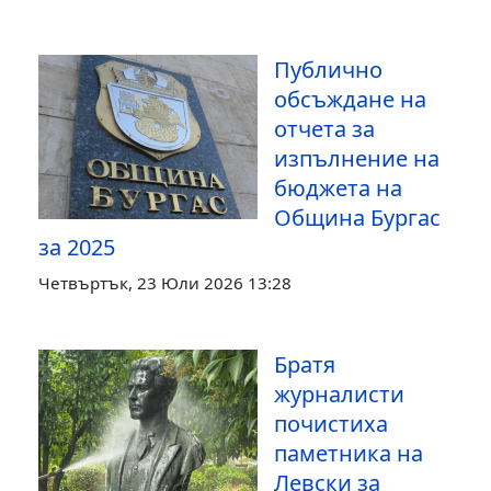
Публично
обсъждане на
отчета за
изпълнение на
бюджета на
Община Бургас
за 2025
Четвъртък, 23 Юли 2026 13:28
Братя
журналисти
почистиха
паметника на
Левски за