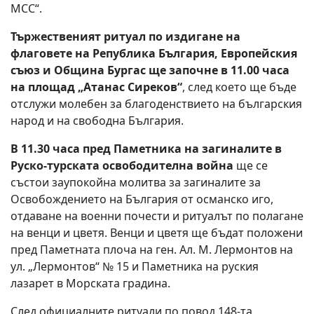
MCC“.
Тържественият ритуал по издигане на
флаговете на Република България, Европейския
съюз и Община Бургас ще започне в 11.00 часа
на площад „Атанас Сиреков“
, след което ще бъде
отслужи молебен за благоденствието на българския
народ и на свободна България.
В 11.30 часа пред Паметника на загиналите в
Руско-турската освободителна война
ще се
състои заупокойна молитва за загиналите за
Освобождението на България от османско иго,
отдаване на военни почести и ритуалът по полагане
на венци и цветя. Венци и цветя ще бъдат положени
пред Паметната плоча на ген. Ал. М. Лермонтов на
ул. „Лермонтов“ № 15 и Паметника на руския
лазарет в Морската градина.
След официалните ритуали по повод 148-та