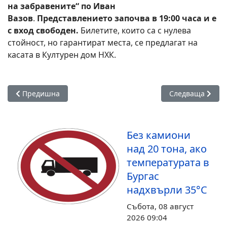
на забравените“ по Иван
Вазов
.
Представлението започва в 19:00 часа и е
с вход свободен.
Билетите, които са с нулева
стойност, но гарантират места, се предлагат на
касата в Културен дом НХК.
Предишна статия: Обсъдиха мерки за опазване на морскит
Следваща стати
Предишна
Следваща
Без камиони
над 20 тона, ако
температурата в
Бургас
надхвърли 35°С
Събота, 08 август
2026 09:04