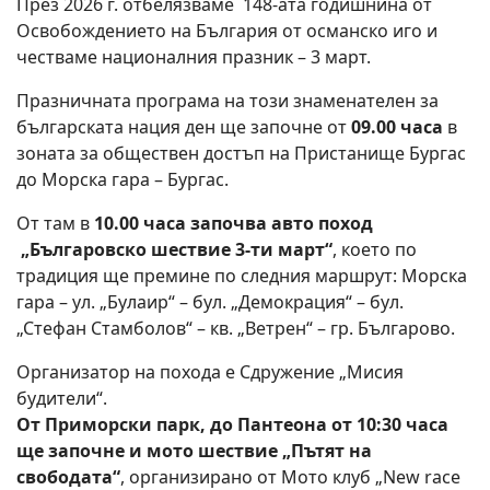
През 2026 г. отбелязваме 148-ата годишнина от
Освобождението на България от османско иго и
честваме националния празник – 3 март.
Празничната програма на този знаменателен за
българската нация ден ще започне от
09.00 часа
в
зоната за обществен достъп на Пристанище Бургас
до Морска гара – Бургас.
От там в
10.00 часа започва авто поход
„Българовско шествие 3-ти март“
, което по
традиция ще премине по следния маршрут: Морска
гара – ул. „Булаир“ – бул. „Демокрация“ – бул.
„Стефан Стамболов“ – кв. „Ветрен“ – гр. Българово.
Организатор на похода е Сдружение „Мисия
будители“.
От Приморски парк, до Пантеона от 10:30 часа
ще започне и мото шествие „Пътят на
свободата“
, организирано от Мото клуб „New race