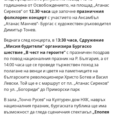
годишнина от Освобождението, на площад „Атанас
Сиреков“ от
12.30 часа
ще започне
празничния
фолклорен концерт
с участието на Ансамбъл
„Атанас Манчев“- Бургас с художествен ръководител
Димитър Тонев.
Веднага след концерта, в 1
3:30 часа, Сдружение
„Мисия будители“ организира Бургаско
шествие „В чест на героите“
с празничен поздрав
по повод националния празник на Р. България, а от
14:00 часа ще се проведе тържествен поход за
полагане на венци и цветя на паметниците на
българските революционери Христо Ботев и Васил
Левски. Той ще е с маршрут от пл. „Атанас Сиреков“
по ул. „Богориди“ до Приморски парк
В зала „Тончо Русев“ на Културен дом НХК, навръх
националния празник, бургаската публика ще има
възможност да гледа сценичния спектакъл
„Епопея