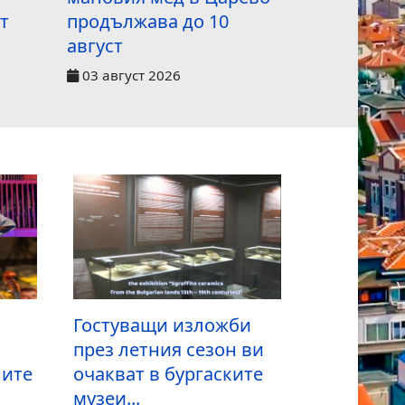
т
продължава до 10
пътници 
август
междунаро
03 август 2026
31 Юли 20
Гостуващи изложби
през летния сезон ви
ните
очакват в бургаските
музеи...