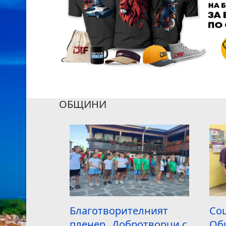
ОБЩИНИ
гически
Благотворителният
Соц
епостта
пленер „Добротворци с
Общ