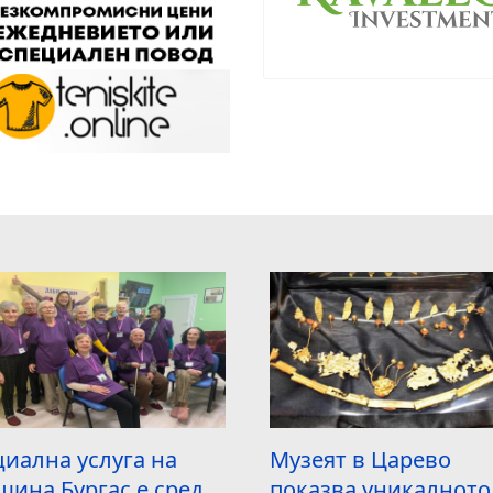
иална услуга на
Музеят в Царево
ина Бургас е сред
показва уникалното