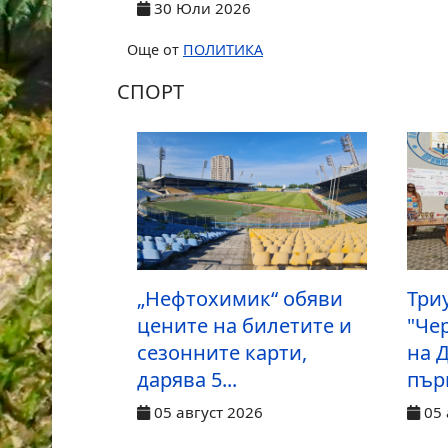
30 Юли 2026
Още от
ПОЛИТИКА
СПОРТ
„Нефтохимик“ обяви
Три
цените на билетите и
"Че
сезонните карти,
на 
дарява 5...
първ
05 август 2026
05 