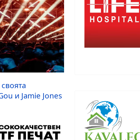
АКЦЕНТИ
в своята
Фестивалът на св
ou и Jamie Jones
тази вечер в Цар
Петък, 07 август 2026 08:3