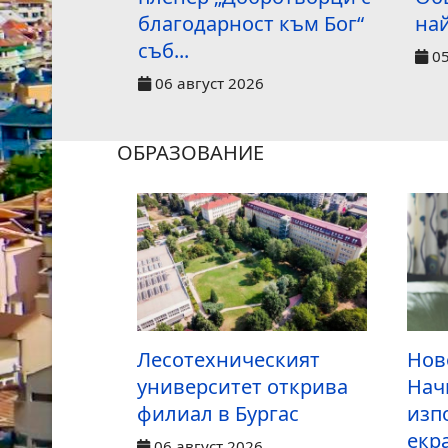
благодарност към Бог“
най
съб...
05
06 август 2026
ОБРАЗОВАНИЕ
Лесотехническият
Нов
университет открива
Нач
филиал в Бургас
изп
екр
06 август 2026