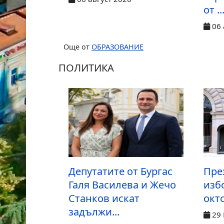
от ..
06 
Още от
ОБРАЗОВАНИЕ
ПОЛИТИКА
Депутатите от Бургас
Пре
Галя Василева и Жечо
изб
Станков искат
окт
задължи...
29