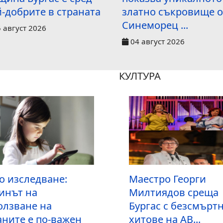
-добрите в страната
златно съкровище о
Синеморец ...
 август 2026
04 август 2026
КУЛТУРА
о изследване:
Маестро Георги
инът на
Милтиядов среща
олзване на
Бургас с безсмърт
аните е по-важен
хитове на AB...