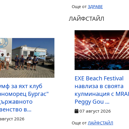
Още от
ЗДРАВЕ
ЛАЙФСТАЙЛ
EXE Beach Festival
умф за яхт клуб
навлиза в своята
рноморец Бургас"
кулминация с MRA
Държавното
Peggy Gou ...
енство в...
07 август 2026
август 2026
Още от
ЛАЙФСТАЙЛ