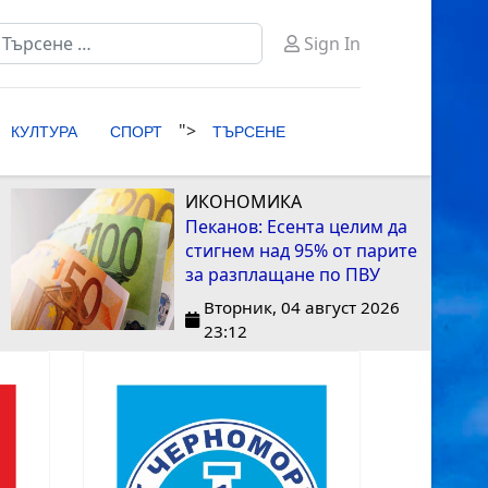
ърсене
Sign In
ype 2 or more characters for results.
">
КУЛТУРА
СПОРТ
ТЪРСЕНЕ
ИКОНОМИКА
Пеканов: Есента целим да
стигнем над 95% от парите
за разплащане по ПВУ
Вторник, 04 август 2026
23:12