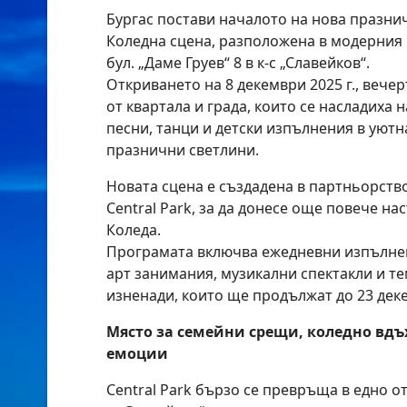
Бургас постави началото на нова празни
Коледна сцена, разположена в модерния к
бул. „Даме Груев“ 8 в к-с „Славейков“.
Откриването на 8 декември 2025 г., вечер
от квартала и града, които се насладиха 
песни, танци и детски изпълнения в уютн
празнични светлини.
Новата сцена е създадена в партньорств
Central Park, за да донесе още повече на
Коледа.
Програмата включва ежедневни изпълнен
арт занимания, музикални спектакли и 
изненади, които ще продължат до 23 дек
Място за семейни срещи, коледно вд
емоции
Central Park бързо се превръща в едно 