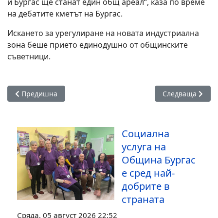
и Бургас ще станат един общ ареал“, каза по време
на дебатите кметът на Бургас.
Искането за урегулиране на новата индустриална
зона беше прието единодушно от общинските
съветници.
Предишна статия: Никой не бива да бъде сам на Бъдни веч
Следваща статия
Предишна
Следваща
Социална
услуга на
Община Бургас
е сред най-
добрите в
страната
Сряда, 05 август 2026 22:52