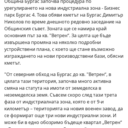
Община Бургас започва процедура по
урегулирането на нова индустриална зона - Бизнес
парк Бургас 4. Това обяви кметът на Бургас Димитър
Николов по време днешното редовно заседание на
Общинския съвет. Зоната ще се намира край
основния път за кв. "Ветрен“. За целта ще бъде
извършена промяна на няколко подробни
устройствени плана, с което ще стане възможно
изграждането на нови производствени бази, обясни
кметът.
"От северния обход на Бургас до кв. "Ветрен“, в
цялата тази територия, започва много активна
смяна на статута на имоти от земеделска в
неземеделска земя. Съвсем скоро след тази трета
фаза от индустриалната зона, която е от 9-и
километър – територията на новия военен завод, да
се формират още три нови индустриални зони. И
може би в едно обозримо бъдеще квартал „Ветрен“