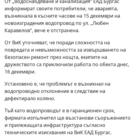
От „Водоснабдяване и канализация“ ЕАД Бургас
информират своите потребители, че аварията,
възникнала в късните часове на 15 декември на
новоизградения водопровод по ул. „Любен
Каравелов“, вече е отстранена.
От ВиК уточняват, че поради сложността на
повредата и невъзможността за извършването на
безопасен ремонт през нощта, екипите на
дружеството са приключили работа по обекта днес,
16 декември.
Установено е, че проблемът е възникнал на
водопроводно отклонение в следствие на
дефектирало коляно.
Тъй като водопроводът е в гаранционен срок,
фирмата-изпълнител ще възстанови съоръжението
и прилежащата инфраструктура съгласно
техническите изисквания на ВиК ЕАД Бургас.