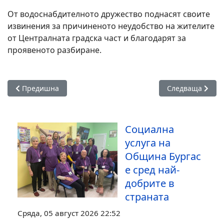
От водоснабдителното дружество поднасят своите
извинения за причиненото неудобство на жителите
от Централната градска част и благодарят за
проявеното разбиране.
Предишна статия: Бургас започва процедура по урегулира
Следваща статия
Предишна
Следваща
Социална
услуга на
Община Бургас
е сред най-
добрите в
страната
Сряда, 05 август 2026 22:52