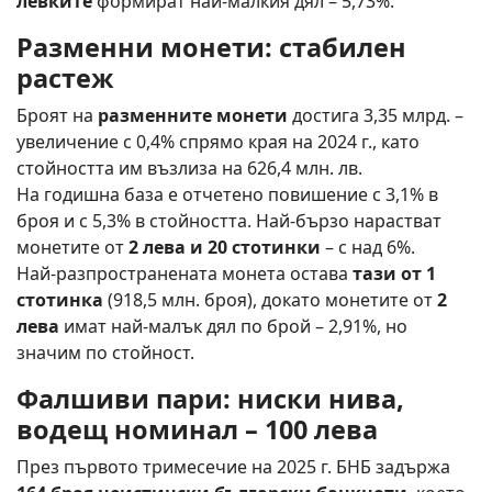
левките
формират най-малкия дял – 5,73%.
Разменни монети: стабилен
растеж
Броят на
разменните монети
достига 3,35 млрд. –
увеличение с 0,4% спрямо края на 2024 г., като
стойността им възлиза на 626,4 млн. лв.
На годишна база е отчетено повишение с 3,1% в
броя и с 5,3% в стойността. Най-бързо нарастват
монетите от
2 лева и 20 стотинки
– с над 6%.
Най-разпространената монета остава
тази от 1
стотинка
(918,5 млн. броя), докато монетите от
2
лева
имат най-малък дял по брой – 2,91%, но
значим по стойност.
Фалшиви пари: ниски нива,
водещ номинал – 100 лева
През първото тримесечие на 2025 г. БНБ задържа