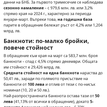
данни на БНБ. За първото тримесечие се наблюдава
сезонно намаление
– с 979,6 млн. лв. или 3,2%
спрямо края на 2024 г., характерно за периода
януари–март. Въпреки това,
на годишна база
парите в обращение бележат ръст от 4,2% или 1,204
млрд. лв.
Банкноти: по-малко бройки,
повече стойност
В обращение към края на март са 583,7 млн. броя
банкноти – спад с 4,5% спрямо декември. Общата
им стойност е 29,426 млрд. лв.
Средната стойност на една банкнота
нараства до
50,41 лв., заради по-голямото присъствие на
банкноти от
100 лева
и отлив от тези с по-нисък
номинал (10, 20 и 50 лв.).
Най-разпространената банкнота остава тази от
50
лева
(41,13% от всички в обращение), докато
5-