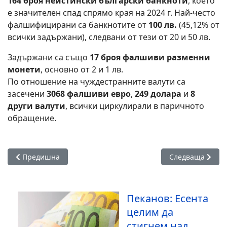
164 броя неистински български банкноти
, което
е значителен спад спрямо края на 2024 г. Най-често
фалшифицирани са банкнотите от
100 лв.
(45,12% от
всички задържани), следвани от тези от 20 и 50 лв.
Задържани са също
17 броя фалшиви разменни
монети
, основно от 2 и 1 лв.
По отношение на чуждестранните валути са
засечени
3068 фалшиви евро
,
249 долара
и
8
други валути
, всички циркулирали в паричното
обращение.
Предишна статия: 2738 лв. са нужни на месец за издръжкат
Следваща статия
Предишна
Следваща
Пеканов: Есента
целим да
стигнем над