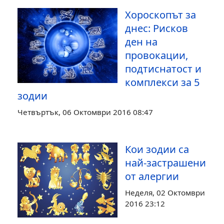
Хороскопът за
днес: Рисков
ден на
провокации,
подтиснатост и
комплекси за 5
зодии
Четвъртък, 06 Октомври 2016 08:47
Кои зодии са
най-застрашени
от алергии
Неделя, 02 Октомври
2016 23:12