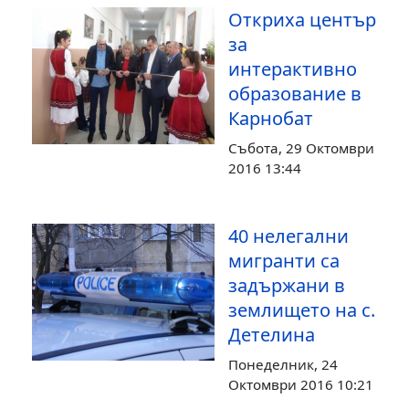
Откриха център
за
интерактивно
образование в
Карнобат
Събота, 29 Октомври
2016 13:44
40 нелегални
мигранти са
задържани в
землището на с.
Детелина
Понеделник, 24
Октомври 2016 10:21