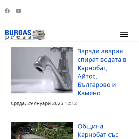
s.
Заради авария
спират водата в
Карнобат,
Айтос,
Българово и
Камено
Сряда, 29 януари 2025 12:12
Община
Карнобат със