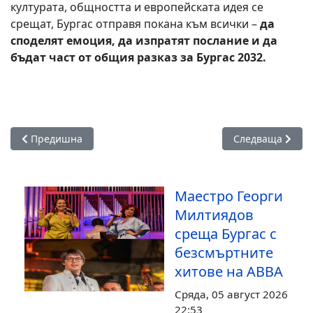
културата, общността и европейската идея се
срещат, Бургас отправя покана към всички –
да
споделят емоция, да изпратят послание и да
бъдат част от общия разказ за
Бургас 2032.
Предишна статия: Магията на „СОЛиСиМи“: „Филм без име“
Следваща статия
Предишна
Следваща
Маестро Георги
Милтиядов
среща Бургас с
безсмъртните
хитове на ABBA
Сряда, 05 август 2026
22:53