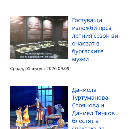
Гостуващи
изложби през
летния сезон ви
очакват в
бургаските
музеи
Сряда, 05 август 2026 09:09
Даниела
Туртуманова-
Стоянова и
Даниел Тичков
блестят в
спектакъла