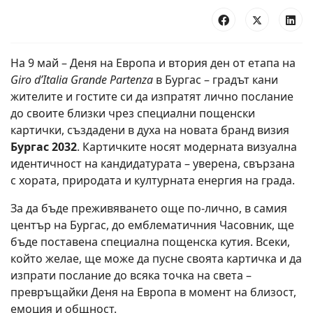
На 9 май – Деня на Европа и втория ден от етапа на
Giro d’Italia Grande Partenza
в Бургас – градът кани
жителите и гостите си да изпратят лично послание
до своите близки чрез специални пощенски
картички, създадени в духа на новата бранд визия
Бургас 2032
. Картичките носят модерната визуална
идентичност на кандидатурата – уверена, свързана
с хората, природата и културната енергия на града.
За да бъде преживяването още по-лично, в самия
център на Бургас, до емблематичния Часовник, ще
бъде поставена специална пощенска кутия. Всеки,
който желае, ще може да пусне своята картичка и да
изпрати послание до всяка точка на света –
превръщайки Деня на Европа в момент на близост,
емоция и общност.