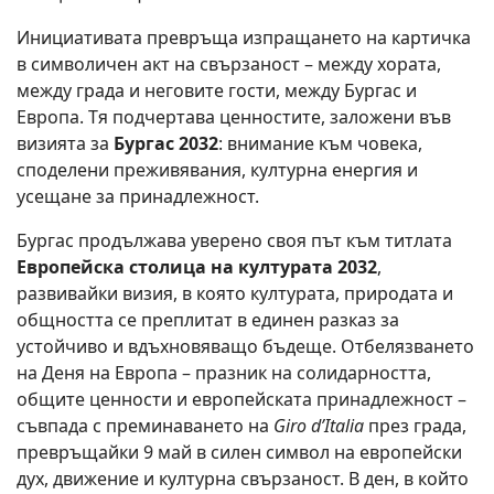
Инициативата превръща изпращането на картичка
в символичен акт на свързаност – между хората,
между града и неговите гости, между Бургас и
Европа. Тя подчертава ценностите, заложени във
визията за
Бургас 2032
: внимание към човека,
споделени преживявания, културна енергия и
усещане за принадлежност.
Бургас продължава уверено своя път към титлата
Европейска столица на културата 2032
,
развивайки визия, в която културата, природата и
общността се преплитат в единен разказ за
устойчиво и вдъхновяващо бъдеще. Отбелязването
на Деня на Европа – празник на солидарността,
общите ценности и европейската принадлежност –
съвпада с преминаването на
Giro d’Italia
през града,
превръщайки 9 май в силен символ на европейски
дух, движение и културна свързаност. В ден, в който