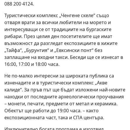
088 200 4124.
Туристически комплекс „Ченгене скеле“ също
отваря врати за всички любители на морето и
интересуващи се от традициите на бургаските
рибари. През целия ден посетителите ще имат
възможност да разгледат експозициите в хижите
„Тайфа“, „Бурунтия“ и „Евксински понт“ без
заплащане на входни такси. Беседи ще се изнесат в
16:00, 17:00 и 18:00 часа.
Не по-малко интересни за широката публика са
изненадите и в туристически комплекс „Акве
калиде“. За пръв път ще бъдат изложени най-новите
находки от последните археологически проучвания
– монети, печати, предмети от метал и керамика.
Обектът ще работи до 19:00 часа. – както
експозиционната част, така и СПА центъра.
Изключително богата програма е изготвил