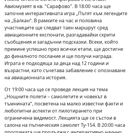
Авиомузеят в кв. "Сарафово". В 18:00 часа ще
започне интерактивната игра „Пътят към легендите
на „Балкан“. В рамките на час и половина
участниците ще следват таен маршрут сред
авиационните експонати, разгадавайки скрити
съобщения и загадъчни подсказки. Всеки, който
премине успешно през всички етапи, ще достигне
до финалното послание и ще получи награда.
Играта е подходяща за деца над 12 години и
възрастни, като съчетава забавление с опознаване
на авиационната история.
От 19:00 часа ще се проведе лекция на тема
„Нощните полети – самолетите и човекът в
тъмнината“, посветена на малко известни факти и
любопитни аспекти от пилотирането при
ограничена видимост. Лекцията ще се състои в
салона на пътническия самолет Ту-154. В 20:00 часа
програмата ще продължи с интерактивно научно