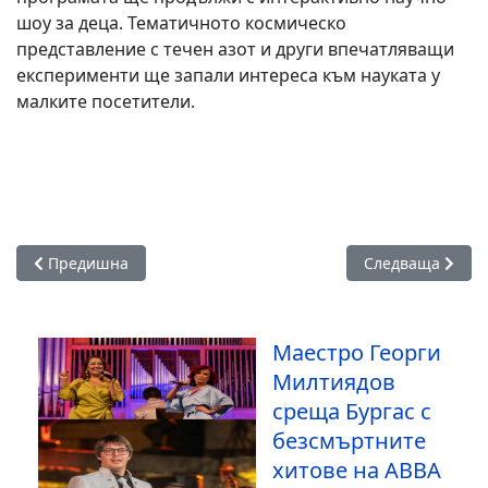
шоу за деца. Тематичното космическо
представление с течен азот и други впечатляващи
експерименти ще запали интереса към науката у
малките посетители.
Предишна статия: „Елизабет или кралицата девственица“ с
Следваща статия
Предишна
Следваща
Маестро Георги
Милтиядов
среща Бургас с
безсмъртните
хитове на ABBA