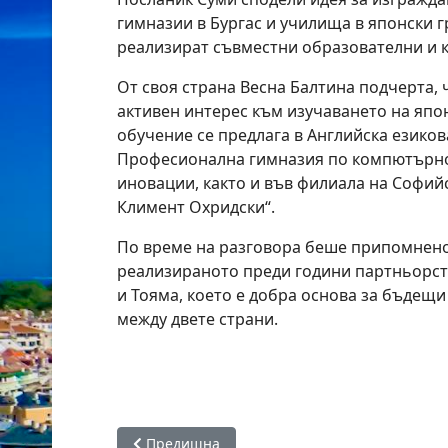
гимназии в Бургас и училища в японски г
реализират съвместни образователни и к
От своя страна Весна Балтина подчерта, 
активен интерес към изучаването на япон
обучение се предлага в Английска езиков
Професионална гимназия по компютърн
иновации, както и във филиала на Софийс
Климент Охридски“.
По време на разговора беше припомнен
реализираното преди години партньорс
и Тояма, което е добра основа за бъдещ
между двете страни.
Предишна статия: Именити изпълнители и б
Предишна