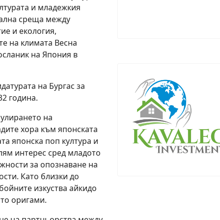
ултурата и младежкия
ална среща между
ие и екология,
те на климата Весна
сланик на Япония в
датурата на Бургас за
32 година.
мулирането на
дите хора към японската
та японска поп култура и
олям интерес сред младото
жности за опознаване на
ости. Като близки до
бойните изкуства айкидо
ото оригами.
не на партньорства между