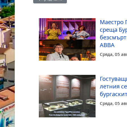
Маестро 
среща Бур
безсмърт
ABBA
Сряда, 05 ав
Гостуващ
летния се
бургаски
Сряда, 05 ав