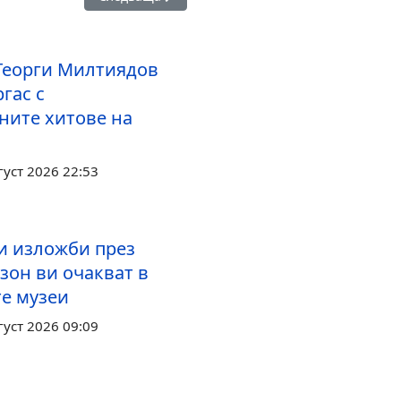
Георги Милтиядов
гас с
ните хитове на
густ 2026 22:53
и изложби през
зон ви очакват в
те музеи
густ 2026 09:09