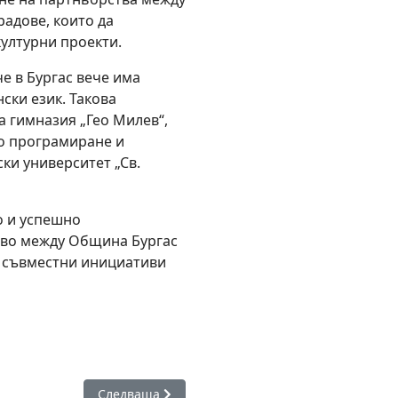
радове, които да
ултурни проекти.
че в Бургас вече има
ски език. Такова
а гимназия „Гео Милев“,
о програмиране и
ки университет „Св.
о и успешно
тво между Община Бургас
и съвместни инициативи
лестящ диригент в „Мадам Бътерфлай“ в петък
Следваща статия: Наградиха победителите от н
Следваща