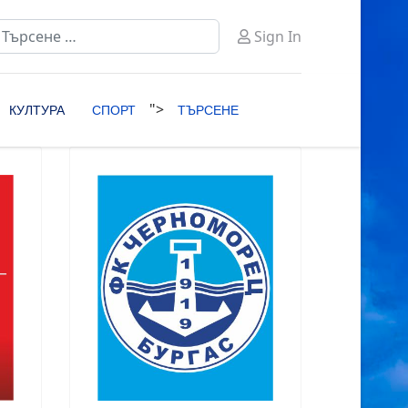
ърсене
Sign In
ype 2 or more characters for results.
">
КУЛТУРА
СПОРТ
ТЪРСЕНЕ