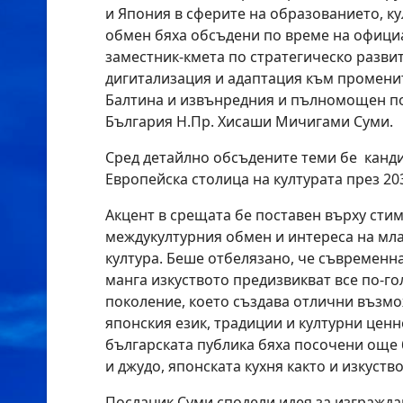
и Япония в сферите на образованието, к
обмен бяха обсъдени по време на офици
заместник-кмета по стратегическо развит
дигитализация и адаптация към промени
Балтина и извънредния и пълномощен по
България Н.Пр. Хисаши Мичигами Суми.
Сред детайлно обсъдените теми бе канди
Европейска столица на културата през 20
Акцент в срещата бе поставен върху сти
междукултурния обмен и интереса на мла
култура. Беше отбелязано, че съвременна
манга изкуството предизвикват все по-г
поколение, което създава отлични възмо
японския език, традиции и културни ценн
българската публика бяха посочени още 
и джудо, японската кухня както и изкуств
Посланик Суми сподели идея за изгражда