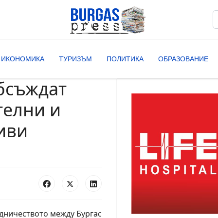
Т
T
ИКОНОМИКА
ТУРИЗЪМ
ПОЛИТИКА
ОБРАЗОВАНИЕ
обсъждат
телни и
иви
дничеството между Бургас