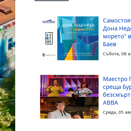
Самостоя
Дона Нед
морето" в
Баев
Събота, 08 а
Маестро 
среща Бур
безсмърт
ABBA
Сряда, 05 ав