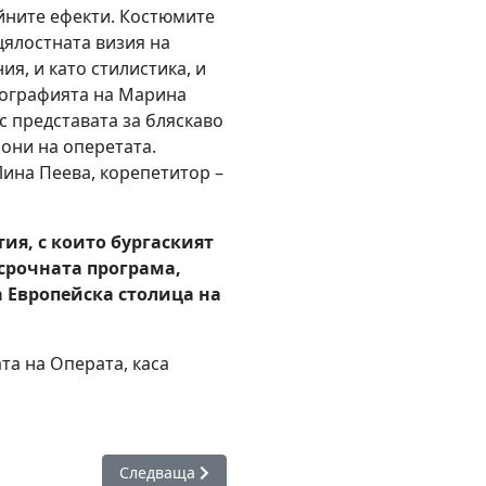
йните ефекти. Костюмите
цялостната визия на
я, и като стилистика, и
еографията на Марина
 представата за бляскаво
они на оперетата.
ина Пеева, корепетитор –
ия, с които бургаският
осрочната програма,
а Европейска столица на
та на Операта, каса
еализирани успешно по проекта „Бургас – пристан зелен на из
Следваща статия: Светове в черно и бяло – Пет
Следваща