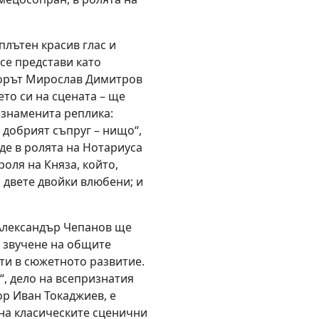
лътен красив глас и
се представи като
норът Мирослав Димитров
то си на сцената – ще
 знаменита реплика:
а добрият съпруг – нищо“,
де в ролята на Нотариуса
роля на Княза, който,
 двете двойки влюбени; и
 Александър Чепанов ще
 звучене на общите
ти в сюжетното развитие.
, дело на всепризнатия
ор Иван Токаджиев, е
на класическите сценични