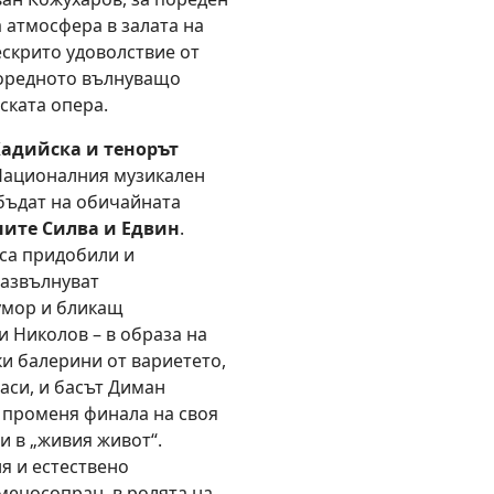
 атмосфера в залата на
ескрито удоволствие от
поредното вълнуващо
ската опера.
адийска и тенорът
 Националния музикален
бъдат на обичайната
ите Силва и Едвин
.
 са придобили и
развълнуват
умор и бликащ
и Николов – в образа на
ки балерини от вариетето,
аси, и басът Диман
о променя финала на своя
и в „живия живот“.
я и естествено
мецосопран, в ролята на