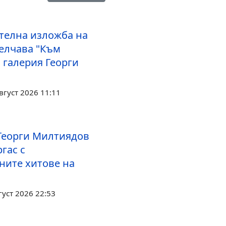
телна изложба на
елчава "Към
 галерия Георги
вгуст 2026 11:11
Георги Милтиядов
гас с
ните хитове на
густ 2026 22:53