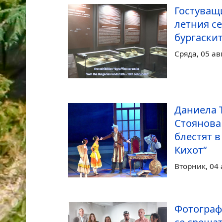
Гостуващ
летния се
бургаски
Сряда, 05 ав
Даниела 
Стоянова
блестят в
Кихот“
Вторник, 04 
Фотограф