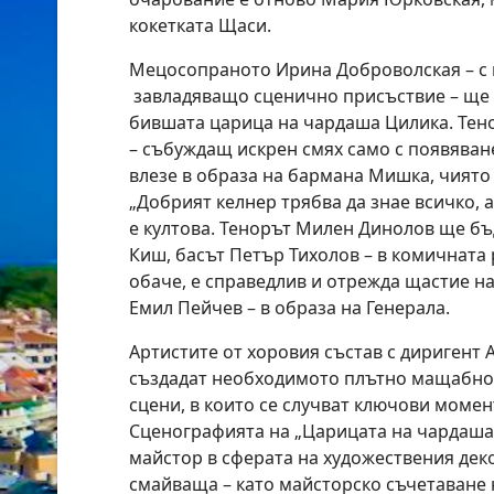
кокетката Щаси.
Мецосопраното Ирина Доброволская – с п
завладяващо сценично присъствие – ще 
бившата царица на чардаша Цилика. Те
– събуждащ искрен смях само с появяване
влезе в образа на бармана Мишка, чиято
„Добрият келнер трябва да знае всичко, 
е култова. Тенорът Милен Динолов ще бъ
Киш, басът Петър Тихолов – в комичната 
обаче, е справедлив и отрежда щастие на
Емил Пейчев – в образа на Генерала.
Артистите от хоровия състав с диригент
създадат необходимото плътно мащабно
сцени, в които се случват ключови момен
Сценографията на „Царицата на чардаша“
майстор в сферата на художествения дек
смайваща – като майсторско съчетаване 