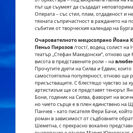
път ще съумеят да създадат неповторима
Операта – със стил, плам, отдаденост и н
тяхната съпричастност в раждането на 
събитие от творческия календар на Бурга
Очарователното мецосопрано Йоана К
Пеньо Пирозов
/гост/, водещ солист на
театър „Стефан Македонски“, отново ще 
висота в представените роли – на
влюбен
Прочутите дуети на Силва и Едвин, които
самостоятелна популярност, отново ще 
присъстващите. С блестящо чувство за х
артистизъм ще се представят тенорът Ян
Бони, годеник на Силва, фаворит на всич
но чието сърце е в плен единствено на Щ
Панчев – като писателя Фери Бачи, койт
роман в зависимост от съдбовните обрат
Шеметна, с прекрасно вокално представн
очарование е отново Мария Юрковская, 