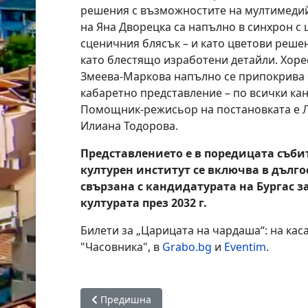
решения с възможностите на мултимеди
на Яна Дворецка са напълно в синхрон с 
сценичния блясък – и като цветови решени
като блестящо изработени детайли. Хор
Змеева-Маркова напълно се припокрива с
кабаретно представление – по всички кан
Помощник-режисьор на постановката е Л
Илиана Тодорова.
Представлението е в поредицата събит
културен институт се включва в дълг
свързана с кандидатурата на Бургас з
културата през 2032 г.
Билети за „Царицата на чардаша“: на каса
"Часовника", в
Grabo.bg
и
Eventim
.
Предишна статия: 19 културни инициативи р
Предишна