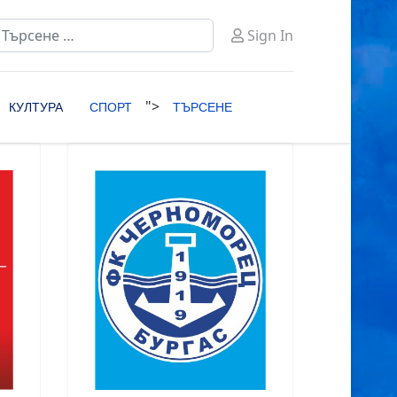
ърсене
Sign In
ype 2 or more characters for results.
">
КУЛТУРА
СПОРТ
ТЪРСЕНЕ