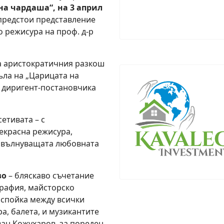
на чардаша“, на 3 април
предстои представление
о режисура на проф. д‐р
а аристократичния разкош
ъла на „Царицата на
а диригент-постановчика
етивата – с
екрасна режисура,
 с вълнуващата любовната
во
– бляскаво съчетание
графия, майсторско
спойка между всички
ра, балета, и музикантите
ван Кожухаров, за пореден