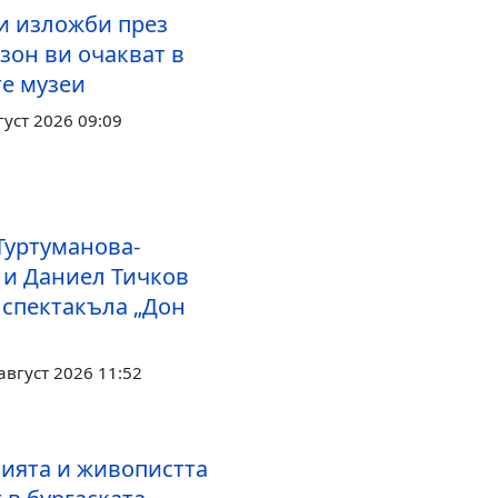
и изложби през
зон ви очакват в
те музеи
густ 2026 09:09
Туртуманова-
 и Даниел Тичков
 спектакъла „Дон
август 2026 11:52
ията и живопистта