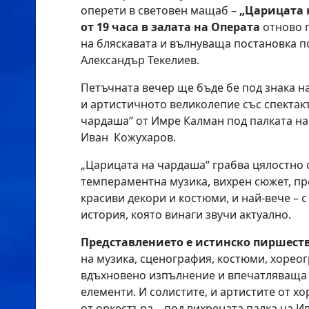
оперети в световен мащаб –
„Царицата 
от 19 часа в залата на Операта
отново 
на бляскавата и вълнуваща постановка п
Александър Текелиев.
Петъчната вечер ще бъде бе под знака н
и артистичното великолепие със спектак
чардаша“ от Имре Калман под палката н
Иван Кожухаров.
„Царицата на чардаша“ грабва цялостно с
темпераментна музика, вихрен сюжет, пр
красиви декори и костюми, и най-вече –
история, която винаги звучи актуално.
Представлението е истинско пиршест
на музика, сценография, костюми, хорео
вдъхновено изпълнение и впечатляваща 
елементи. И солистите, и артистите от хо
от оркестъра – под вихрената палка на И