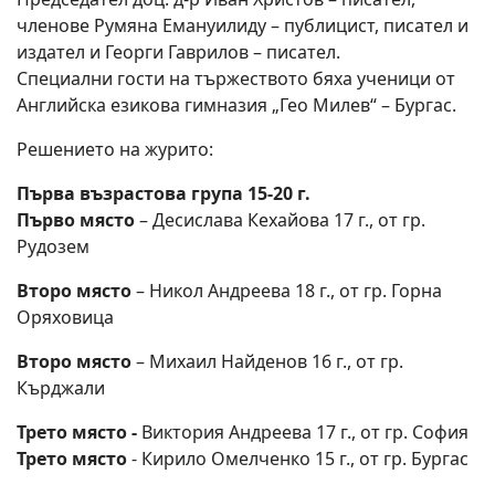
членове Румяна Емануилиду – публицист, писател и
издател и Георги Гаврилов – писател.
Специални гости на тържеството бяха ученици от
Английска езикова гимназия „Гео Милев“ – Бургас.
Решението на журито:
Първа възрастова група 15-20 г.
Първо място
– Десислава Кехайова 17 г., от гр.
Рудозем
Второ място
– Никол Андреева 18 г., от гр. Горна
Оряховица
Второ място
– Михаил Найденов 16 г., от гр.
Кърджали
Трето място -
Виктория Андреева 17 г., от гр. София
Трето място
- Кирило Омелченко 15 г., от гр. Бургас