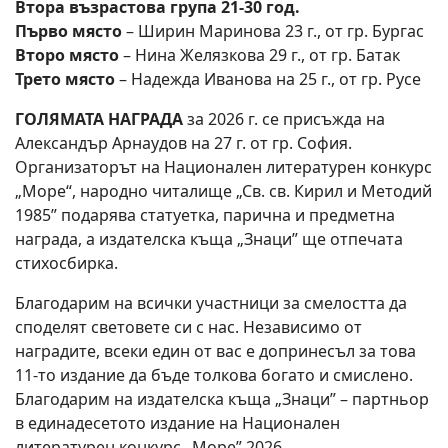
Втора възрастова група 21-30 год.
Първо място
– Ширин Маринова 23 г., от гр. Бургас
Второ място
– Нина Желязкова 29 г., от гр. Батак
Трето място
– Надежда Иванова на 25 г., от гр. Русе
ГОЛЯМАТА НАГРАДА
за 2026 г. се присъжда на
Александър Арнаудов на 27 г. от гр. София.
Организаторът на Национален литературен конкурс
„Море“, народно читалище „Св. св. Кирил и Методий
1985” подарява статуетка, парична и предметна
награда, а издателска къща „Знаци” ще отпечата
стихосбирка.
Благодарим на всички участници за смелостта да
споделят световете си с нас. Независимо от
наградите, всеки един от вас е допринесъл за това
11-то издание да бъде толкова богато и смислено.
Благодарим на издателска къща „Знаци” – партньор
в единадесетото издание на Национален
литературен конкурс „Море” 2026.