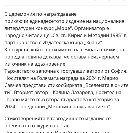
С церемония по награждаване
приключи единадесетото издание на националния
литературен конкурс „Море“. Организатор е
народно читалище „Св. св. Кирил и Методий 1985” в
партньорство с Издателска къща „Знаци”.
Конкурсът, който носи името на вечната стихия, за
поредна година доказва, че остава неизчерпаем
източник на вдъхновение.
Тържеството започна с гостуващи автори от София.
Носителят на Голямата награда за 2024 г. Марио
Савчев представи стихосбирката „Вселената в очите
ти”. Вторият автор – Калина Лазарова, носител на
Първо място във втора възрастова категория за
2024 г. представи „Механика на мълчанието“.
Стихотворенията в тазгодишното издание се
оценяваха от жури в състав:
Председател доц. д-р Иван Христов – писател,