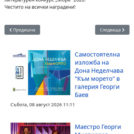
Честито на всички наградени!
Предишна статия: Бургас и Япония обсъждат бъдещи обра
Следваща статия
Предишна
Следваща
Самостоятелна
изложба на
Дона Неделчава
"Към морето" в
галерия Георги
Баев
Събота, 08 август 2026 11:11
Маестро Георги