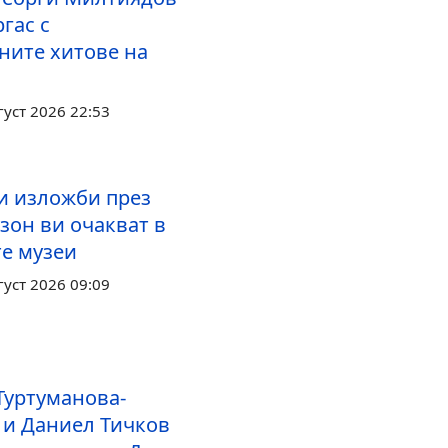
гас с
ните хитове на
густ 2026 22:53
и изложби през
зон ви очакват в
те музеи
густ 2026 09:09
Туртуманова-
 и Даниел Тичков