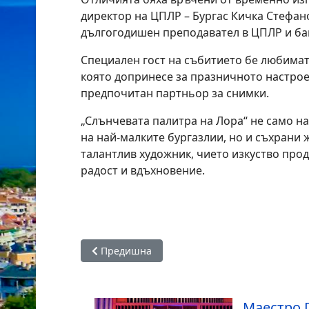
директор на ЦПЛР – Бургас Кичка Стефано
дългогодишен преподавател в ЦПЛР и ба
Специален гост на събитието бе любимат
която допринесе за празничното настрое
предпочитан партньор за снимки.
„Слънчевата палитра на Лора“ не само н
на най-малките бургазлии, но и съхрани 
талантлив художник, чието изкуство прод
радост и вдъхновение.
Предишна статия: Уикенд „Светове от думи“ 
Предишна
Маестро 