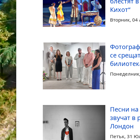
блестят в
Кихот“
Вторник, 04 
Фотограф
се срещат
билиотек
Понеделник, 
Песни на
звучат в 
Лондон
Петък, 31 Ю