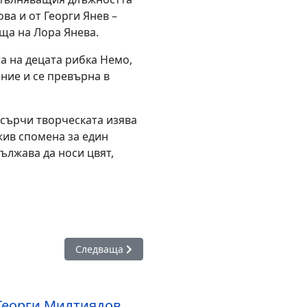
ва и от Георги Янев –
ща на Лора Янева.
а на децата рибка Немо,
ние и се превърна в
асърчи творческата изява
жив спомена за един
ължава да носи цвят,
обединява два фестивала с творчески заряд в Бургас
Следваща статия: Румен Велев поставя „Всяка 
Следваща
Георги Милтиядов