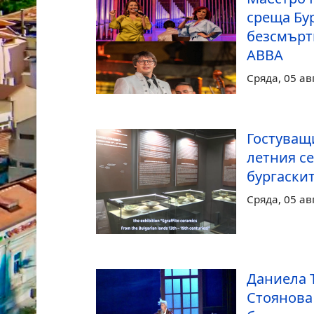
среща Бур
безсмърт
ABBA
Сряда, 05 ав
Гостуващ
летния се
бургаски
Сряда, 05 ав
Даниела 
Стоянова