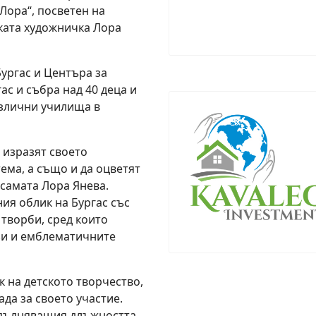
Лора“, посветен на
ската художничка Лора
ургас и Центъра за
ас и събра над 40 деца и
азлични училища в
 изразят своето
ема, а също и да оцветят
 самата Лора Янева.
ния облик на Бургас със
 творби, сред които
зи и емблематичните
 на детското творчество,
ада за своето участие.
зпълняващия длъжността