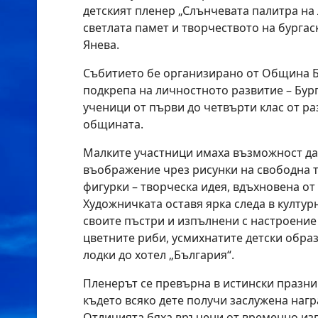
детският пленер „Слънчевата палитра на 
светлата памет и творчеството на бурга
Янева.
Събитието бе организирано от Община Б
подкрепа на личностното развитие – Бург
ученици от първи до четвърти клас от р
общината.
Малките участници имаха възможност да
въображение чрез рисунки на свободна т
фигурки – творческа идея, вдъхновена от
Художничката оставя ярка следа в култур
своите пъстри и изпълнени с настроение
цветните риби, усмихнатите детски обра
лодки до хотел „България“.
Пленерът се превърна в истински празник
където всяко дете получи заслужена нагр
Отличията бяха връчени от временно и