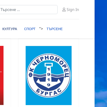
ърсене
Sign In
ype 2 or more characters for results.
">
КУЛТУРА
СПОРТ
ТЪРСЕНЕ