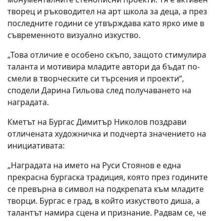
творец и ръководител на арт школа за деца, а през
последните години се утвърждава като ярко име в
съвременното визуално изкуство.
„Това отличие е особено скъпо, защото стимулира
таланта и мотивира младите автори да бъдат по-
смели в творческите си търсения и проекти“,
сподели Дарина Гильова след получаването на
наградата.
Кметът на Бургас Димитър Николов поздрави
отличената художничка и подчерта значението на
инициативата:
„Наградата на името на Руси Стоянов е една
прекрасна бургаска традиция, която през годините
се превърна в символ на подкрепата към младите
творци. Бургас е град, в който изкуството диша, а
талантът намира сцена и признание. Радвам се, че