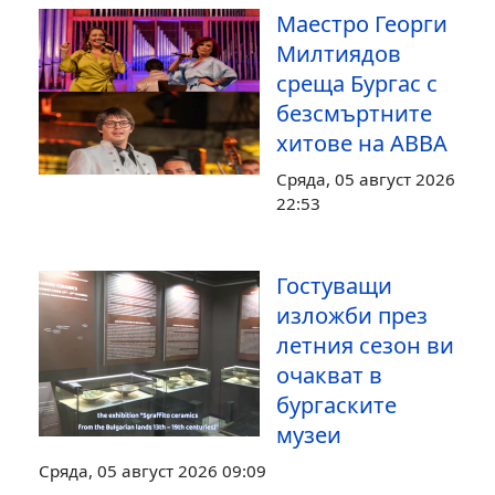
Маестро Георги
Милтиядов
среща Бургас с
безсмъртните
хитове на ABBA
Сряда, 05 август 2026
22:53
Гостуващи
изложби през
летния сезон ви
очакват в
бургаските
музеи
Сряда, 05 август 2026 09:09