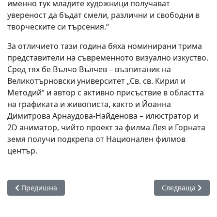
именно тук младите художници получават
увереност да бъдат смели, различни и свободни в
творческите си търсения.“
За отличието тази година бяха номинирани трима
представители на съвременното визуално изкуство.
Сред тях бе Вълчо Вълчев – възпитаник на
Великотърновски университет „Св. св. Кирил и
Методий“ и автор с активно присъствие в областта
на графиката и живописта, както и Йоанна
Димитрова Арнаудова-Найденова – илюстратор и
2D аниматор, чийто проект за филма Лея и Горната
земя получи подкрепа от Национален филмов
център.
Предишна статия: Юбилейното 20 издание на фестивала „Св
Следваща стати
Предишна
Следваща