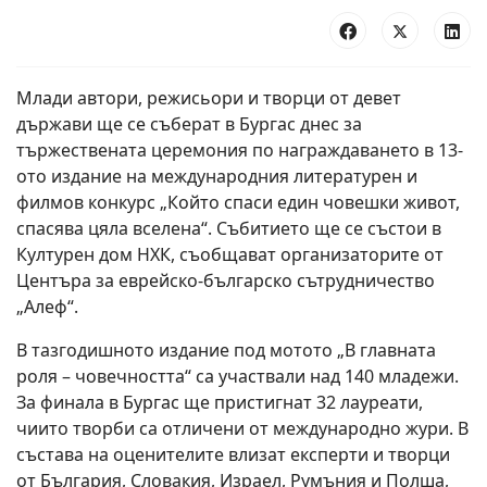
Млади автори, режисьори и творци от девет
държави ще се съберат в Бургас днес за
тържествената церемония по награждаването в 13-
ото издание на международния литературен и
филмов конкурс „Който спаси един човешки живот,
спасява цяла вселена“. Събитието ще се състои в
Културен дом НХК, съобщават организаторите от
Центъра за еврейско-българско сътрудничество
„Алеф“.
В тазгодишното издание под мотото „В главната
роля – човечността“ са участвали над 140 младежи.
За финала в Бургас ще пристигнат 32 лауреати,
чиито творби са отличени от международно жури. В
състава на оценителите влизат експерти и творци
от България, Словакия, Израел, Румъния и Полша,