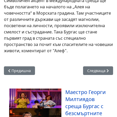
Символичен акцент в международната среща ще
бъде полагането на началото на „Алея на
човечността“ в Морската градина. Там участниците
от различните държави ще засадят магнолии,
посветени на личности, проявили изключителна
смелост и състрадание. Така Бургас ще стане
първият град в страната със специално
пространство за почит към спасителите на човешки
животи, коментират от "Алеф".
Предишна статия: Дарина Гильова е носителят на наградат
Следваща статия
Предишна
Следваща
Маестро Георги
Милтиядов
среща Бургас с
безсмъртните