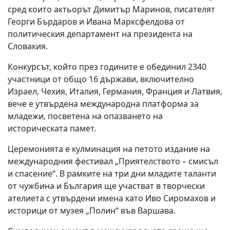
сред които актьорът Димитър Маринов, писателят
Георги Бърдаров и Ивана Марксфелдова от
политическия департамент на президента на
Словакия.
Конкурсът, който през годините е обединил 2340
участници от общо 16 държави, включително
Израел, Чехия, Италия, Германия, Франция и Латвия,
вече е утвърдена международна платформа за
младежи, посветена на опазването на
историческата памет.
Церемонията е кулминация на петото издание на
международния фестивал „Приятелството – смисъл
и спасение“. В рамките на три дни младите таланти
от чужбина и България ще участват в творчески
ателиета с утвърдени имена като Иво Сиромахов и
историци от музея „Полин“ във Варшава.