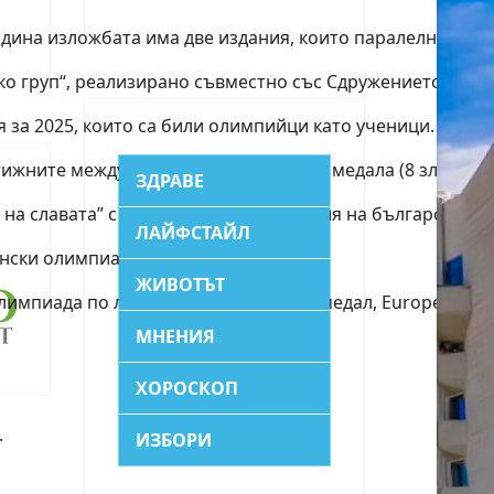
дина изложбата има две издания, които паралелно пътув
ко груп“, реализирано съвместно със Сдружението на 
 за 2025, които са били олимпийци като ученици.
тижните международни олимпиади 39 медала (8 златни, 1
ЗДРАВЕ
ла на славата” с най-добрите постижения на българските
ЛАЙФСТАЙЛ
ански олимпиади по науки:
ЖИВОТЪТ
импиада по лингвистика и бронзов медал, European Girl
МНЕНИЯ
ХОРОСКОП
.
ИЗБОРИ