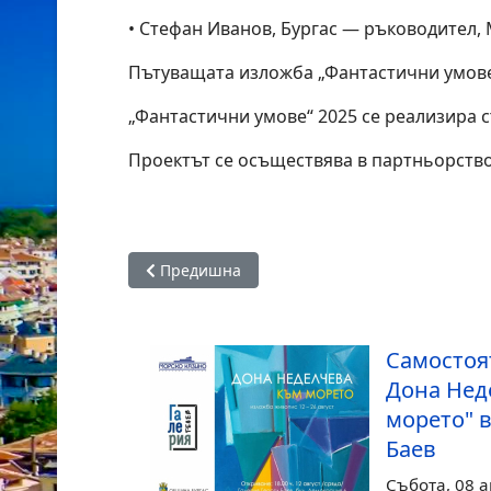
• Стефан Иванов, Бургас — ръководител
Пътуващата изложба „Фантастични умове“ 
„Фантастични умове“ 2025 се реализира 
Проектът се осъществява в партньорство
Предишна статия: Фондация „Бургас - 2032“ 
Предишна
Самостоя
Дона Нед
морето" в
Баев
Събота, 08 а