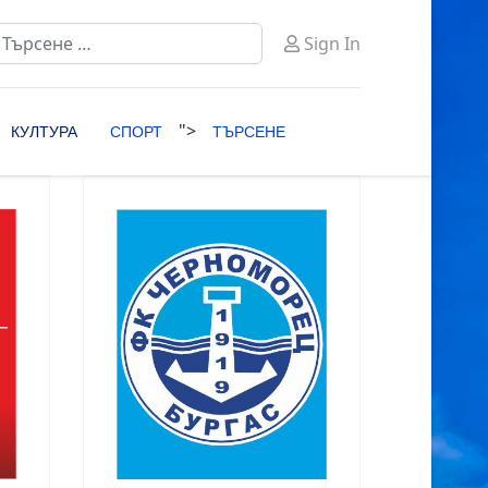
ърсене
Sign In
ype 2 or more characters for results.
">
КУЛТУРА
СПОРТ
ТЪРСЕНЕ