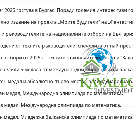
2025 гостува в Бургас. Поради големия интерес тази го
лно издание на проекта „Моите будители“ на „Фантасти
 и ръководителите на националните отбори на България
водени от техните ръководители, спечелиха от най-прес
 отбори от 2025 г., техните ръководители, както и “За
печелили 5 медала от международни, европейски и балк
тен медал и абсолютно първо място на Международна ол
рен медал, Международна олимпиада по математика.
ов медал, Международна олимпиада по математика.
ен медал, Младежка балканска олимпиада по математика