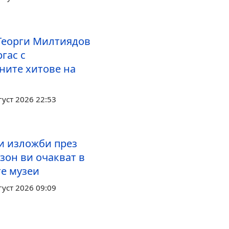
Георги Милтиядов
гас с
ните хитове на
густ 2026 22:53
и изложби през
зон ви очакват в
те музеи
густ 2026 09:09