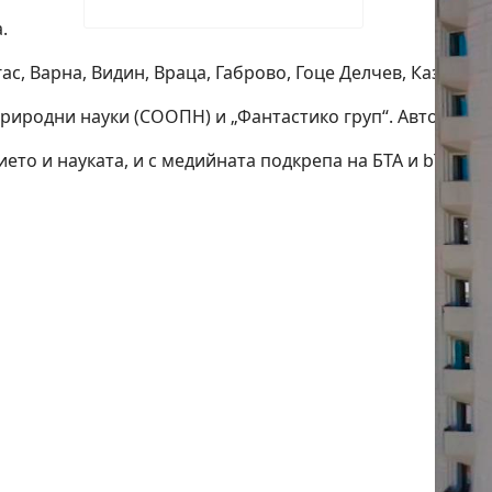
.
, Варна, Видин, Враца, Габрово, Гоце Делчев, Казанлък,
риродни науки (СООПН) и „Фантастико груп“. Автор на 
о и науката, и с медийната подкрепа на БТА и bTV Med
а
ал „Черноморска пролет“ събира писатели, поети и преводачи