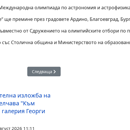
, Международна олимпиада по астрономия и астрофизика
ще премине през градовете Ардино, Благоевград, Бургас
съвместно от Сдружението на олимпийските отбори по п
 със Столична община и Министерството на образованиет
ви кани на дискусия за идеи за Европейска столица на културат
Следваща статия: Младежки литературен фестив
Следваща
телна изложба на
елчава "Към
 галерия Георги
вгуст 2026 11:11