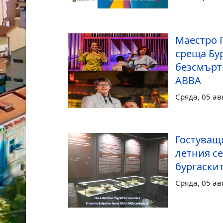
Маестро 
среща Бур
безсмърт
ABBA
Сряда, 05 ав
Гостуващ
летния се
бургаски
Сряда, 05 ав