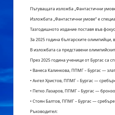
Пътуващата изложба „Фантастични умове“ 
Изложбата „Фантастични умове“ е специа
Тазгодишното издание поставя във фокус
За 2025 година българските олимпийци, 
В изложбата са представени олимпийските
През 2025 година ученици от Бургас са с
• Ванеса Калинкова, ППМГ – Бургас — зла
• Ангел Христов, ППМГ – Бургас — сребъ
• Петко Лазаров, ППМГ – Бургас — бронз
• Стоян Балтов, ППМГ – Бургас — сребър
Ръководител: