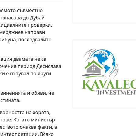
аемото съвместно
Атанасова до Дубай
официалните проверки.
емерджиев направи
рибуна, последвалите
ация двамата не са
сочения период Десислава
ки е пътувал по други
виненията и обяви, че
стината.
ворността на хората,
тове. Когато министър
ството очаква факти, а
 интерпретации. Всяко