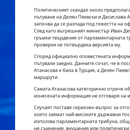
Политическият скандал около предполаг
пътуване на Делян Пеевски и Десислава 
започва да се разпада под тежестта на 
След като вътрешният министър Иван Д
гръмки твърдения от парламентарната т
проверки не потвърдиха версията му.
Според официално оповестената информ
пътували заедно. Данните сочат, че в по
Атанасова е била в Турция, а Делян Пеевс
маршрути.
Самата Атанасова категорично отрече об
изнесената информация не отговаря на и
Случаят поставя сериозен въпрос за отго
които заемат най-високите държавни пос
използва парламентарната трибуна, обще
не съмнения, внушения или политически