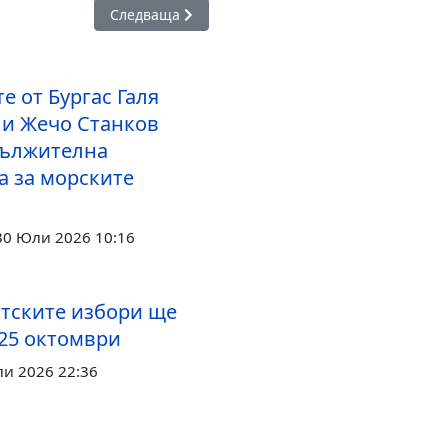
юджетът не предлага убедителни решения на най-наболелите 
Следваща статия: Жечо Станков: Замразяването 
Следваща
е от Бургас Галя
 и Жечо Станков
дължителна
а за морските
.
30 Юли 2026 10:16
тските избори ще
 25 октомври
ли 2026 22:36