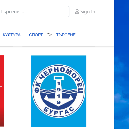
ърсене
Sign In
ype 2 or more characters for results.
">
КУЛТУРА
СПОРТ
ТЪРСЕНЕ