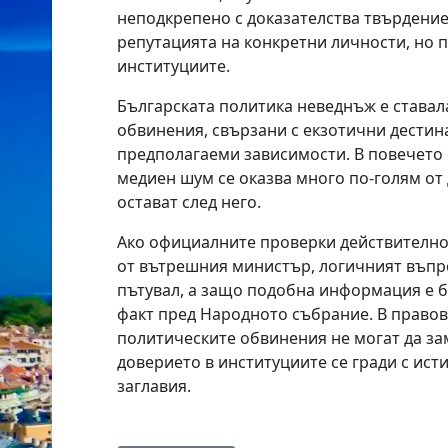
неподкрепено с доказателства твърдение
репутацията на конкретни личности, но 
институциите.
Българската политика неведнъж е ставал
обвинения, свързани с екзотични дестин
предполагаеми зависимости. В повечето
медиен шум се оказва много по-голям от 
остават след него.
Ако официалните проверки действително
от вътрешния министър, логичният въпро
пътувал, а защо подобна информация е б
факт пред Народното събрание. В право
политическите обвинения не могат да зам
доверието в институциите се гради с исти
заглавия.