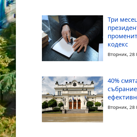
Три месе
президен
променит
кодекс
Вторник, 28
40% смят
събрание
ефективно
Вторник, 28