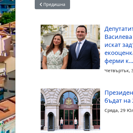
Предишна статия: Галя Василева: Проектоб
Предишна
Депутатит
Василева
искат за
екооценк
ферми к..
Четвъртък, 
Президен
бъдат на
Сряда, 29 Ю