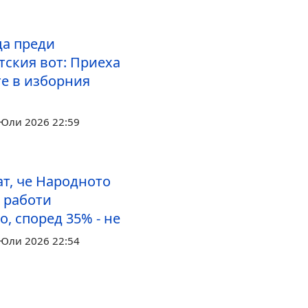
ца преди
тския вот: Приеха
е в изборния
 Юли 2026 22:59
ат, че Народното
 работи
, според 35% - не
 Юли 2026 22:54