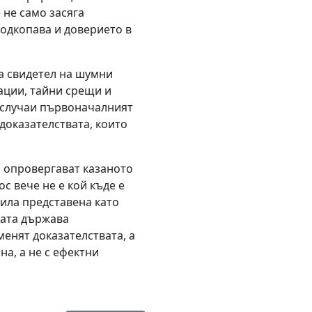
 не само засяга
подкопава и доверието в
а свидетел на шумни
ации, тайни срещи и
 случаи първоначалният
доказателствата, които
 опровергават казаното
с вече не е кой къде е
ила представена като
вата държава
енят доказателствата, а
на, а не с ефектни