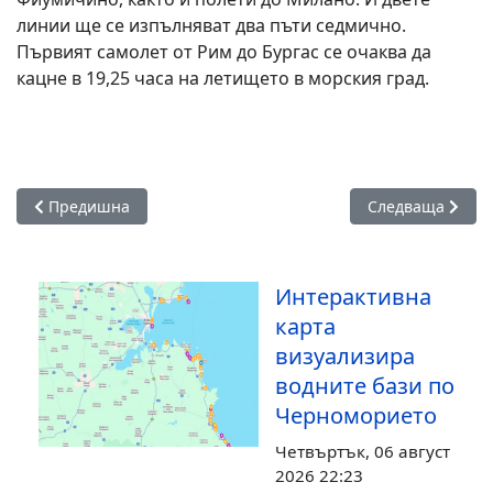
линии ще се изпълняват два пъти седмично.
Първият самолет от Рим до Бургас се очаква да
кацне в 19,25 часа на летището в морския град.
Предишна статия: Самолетните билети поскъпват с до 15 
Следваща статия
Предишна
Следваща
Интерактивна
карта
визуализира
водните бази по
Черноморието
Четвъртък, 06 август
2026 22:23