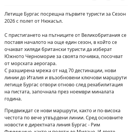
Летище Бургас посрещна първите туристи за Сезон
2026 с полет от Нюкасъл.
С пристигането на пътниците от Великобритания се
поставя началото на още един сезон, в който се
очакват хиляди британски туристи да изберат
Южното Черноморие за своята почивка, посочват
от морската аерогара.
С разширена мрежа от над 70 дестинации, нови
линии до Италия и възобновени ключови маршрути
летище Бургас отвори отново след рехабилитация
на пистата, започнала през ноември миналата
година.
Предвиждат се нови маршрути, както и по-висока
честота по вече утвърдени линии. Сред основните
новости е директната линия Бургас - Рим
Фиумичино, както и полети до Милано. И двете