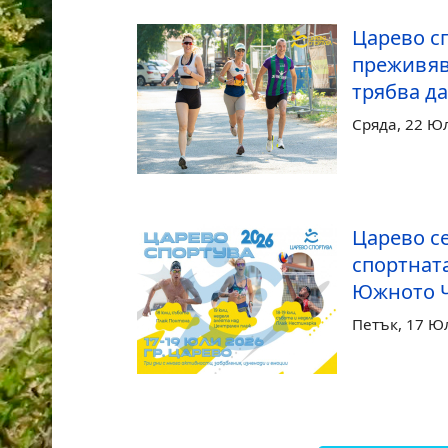
Царево сп
преживяв
трябва да
Сряда, 22 Ю
Царево с
спортнат
Южното 
Петък, 17 Ю