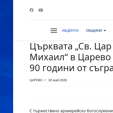
АКЦЕНТИ
ОБЩИНИ
Църквата „Св. Цар
s.
Михаил“ в Царево
90 години от съгр
ЦАРЕВО
02 май 2026
С тържествено архиерейско богослужение