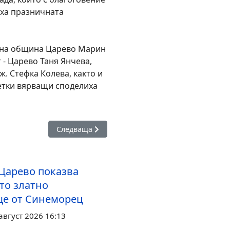
яха празничната
т на община Царево Марин
 - Царево Таня Янчева,
. Стефка Колева, както и
етки вярващи споделиха
ни отличия на „15 години Чудесата на България“
Следваща статия: Общинският съвет в Царево 
Следваща
 Царево показва
то златно
е от Синеморец
август 2026 16:13