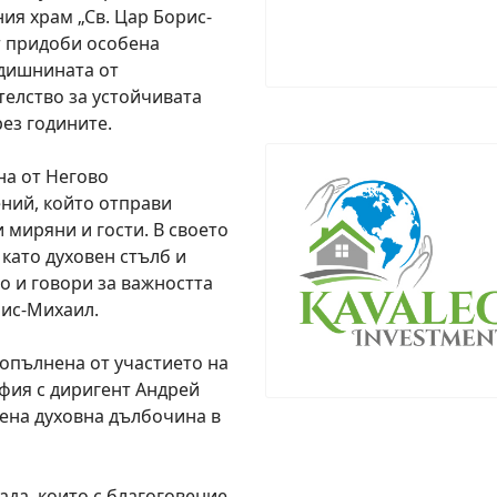
ия храм „Св. Цар Борис-
т придоби особена
одишнината от
телство за устойчивата
ез годините.
на от Негово
ний, който отправи
 миряни и гости. В своето
като духовен стълб и
о и говори за важността
рис-Михаил.
опълнена от участието на
офия с диригент Андрей
ена духовна дълбочина в
ада, които с благоговение