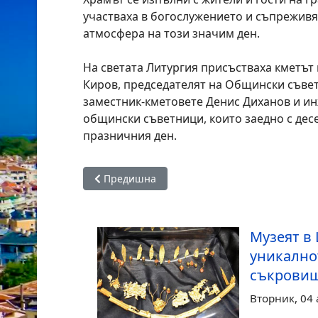
участваха в богослужението и съпрежив
атмосфера на този значим ден.
На светата Литургия присъстваха кметъ
Киров, председателят на Общински съвет
заместник-кметовете Денис Диханов и инж
общински съветници, които заедно с дес
празничния ден.
Предишна статия: Община Царево с престиж
Предишна
Музеят в
уникално
съкровищ
Вторник, 04 