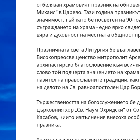
отбелязан храмовият празник на обновен
Михаил“ в Царево.
Тази година празникъ
значимост, тъй като бе посветен на 90-г
съграждането на храма - едно ярко свиде
вяра и духовност на местната общност пр
Празничната света Литургия бе възглаве
Високопреосвещенство митрополит Арсе
архипастирско благословение към всички
слово той подчерта значението на храма 
пазител на православните традиции, какт
на делото на Св. равноапостолен Цар Бо
Тържествеността на богослужението бе д
църковния хор „Св. Наум Охридски“ от С
Касабов, чиито изпълнения внесоха особ
празника.
Храмът се изпълни с жители и гости на гр