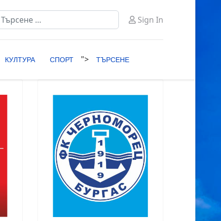
ърсене
Sign In
ype 2 or more characters for results.
">
КУЛТУРА
СПОРТ
ТЪРСЕНЕ