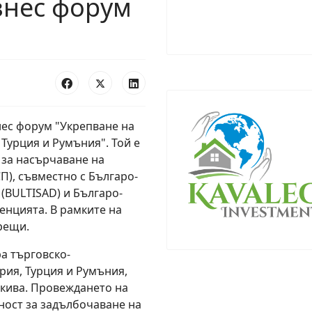
знес форум
нес форум "Укрепване на
Турция и Румъния". Той е
 за насърчаване на
), съвместно с Българо-
(BULTISAD) и Българо-
енцията. В рамките на
рещи.
а търговско-
ия, Турция и Румъния,
акива. Провеждането на
ност за задълбочаване на