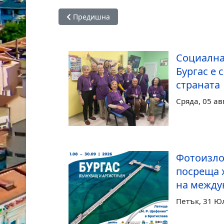
Предишна статия: Черноморски кметове: Че
Предишна
Социална
Бургас е 
страната
Сряда, 05 ав
Фотоизло
посреща 
на между
Петък, 31 Ю