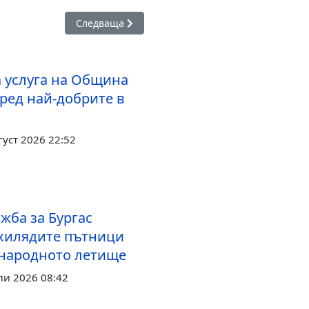
рно море е уникално и се нуждае от специфични политики
Следваща статия: Пролетта идва в Ченгене скел
Следваща
 услуга на Община
сред най-добрите в
густ 2026 22:52
жба за Бургас
хилядите пътници
народното летище
ли 2026 08:42