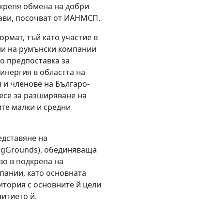
дкрепя обмена на добри
ави, посочват от ИАНМСП.
рмат, тъй като участие в
ли на румънски компании
о предпоставка за
инергия в областта на
 и членове на Българо-
есе за разширяване на
те малки и средни
едставяне на
ngGrounds), обединяваща
во в подкрепа на
пании, като основната
итория с основните й цели
итието й.