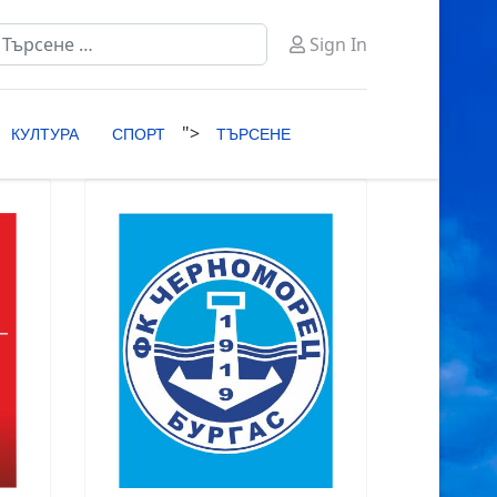
ърсене
Sign In
ype 2 or more characters for results.
">
КУЛТУРА
СПОРТ
ТЪРСЕНЕ