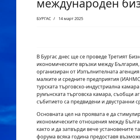
международен би
БУРГАС
14 март 2025
В Бургас днес ще се проведе Третият Биз
икономическите връзки между България, 
организиран от Изпълнителната агенция
малките и средните предприятия (ИАНМСП
турската търговско-индустриална камара 
румънската търговска камара, съобщи аг
събитието са предвидени и двустранни с
Основната цел на проявата е да стимулир
икономическите отношения между Българ
както и да затвърди вече установените т
форума всяка година предоставя възмож