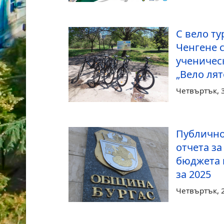
С вело ту
Ченгене 
ученичес
„Вело лят
Четвъртък, 
Публично
отчета з
бюджета 
за 2025
Четвъртък, 