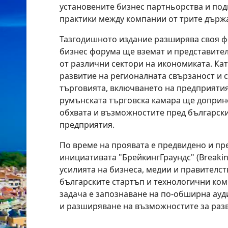
установените бизнес партньорства и по
практики между компании от трите държ
Тазгодишното издание разширява своя фо
бизнес форума ще вземат и представите
от различни сектори на икономиката. Кат
развитие на регионалната свързаност и с
търговията, включването на предприятия
румънската търговска камара ще доприн
обхвата и възможностите пред български
предприятия.
По време на проявата е предвидено и пр
инициативата "БрейкингГраундс" (Breaki
усилията на бизнеса, медии и правителст
българските стартъп и технологични ком
задача е запознаване на по-обширна ауд
и разширяване на възможностите за разв