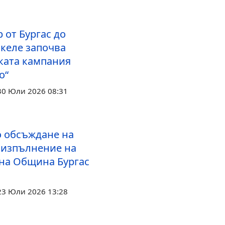
р от Бургас до
скеле започва
ката кампания
о“
30 Юли 2026 08:31
 обсъждане на
а изпълнение на
на Община Бургас
23 Юли 2026 13:28