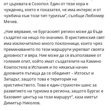
от църквата в Созопол. Един от тези хора е
чужденец, което е показател, че има интерес и от
чужбина към този тип туризъм“, съобщи Любомир
Мечев.
„Ние вярваме, че Бургаският регион може да бъде
създател на нещо по-значимо. В християнския свят
има изключително много поклонници, които чрез
преминаването по тези маршрути укрепват своята
духовност и вяра. Ние може да се възползваме от
големия опит, който имат създателите на Камино
Компостела в Испания и по някакъв начин
духовните пътища да се обединят – Изтокът и
Западът, защото това е територия на
християнството. Това е един страхотен шанс за
развитието на туризма в региона, защото Бургас е
базовият център на този маршрут“, каза кметът
Димитър Николов.