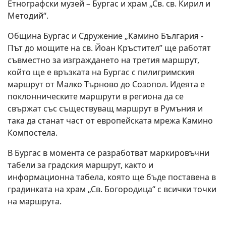
Етнографски музей – Бургас и храм „Св. св. Кирил и
Методий“.
Община Бургас и Сдружение „Камино България -
Път до мощите на св. Йоан Кръстител” ще работят
съвместно за изграждането на третия маршрут,
който ще е връзката на Бургас с пилигримския
маршрут от Малко Търново до Созопол. Идеята е
поклонническите маршрути в региона да се
свържат със съществуващ маршрут в Румъния и
така да станат част от европейската мрежа Камино
Компостела.
В Бургас в момента се разработват маркировъчни
табели за градския маршрут, както и
информационна табела, която ще бъде поставена в
градинката на храм „Св. Богородица“ с всички точки
на маршрута.