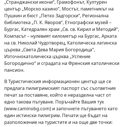
„Странджански икони“, Грамофонът, Културен
център „Морско казино“, Мостът, паметникът на
Пушкин и бюст „Петко Задгорски“, Регионална
библиотека „П. К. Яворов“, Етнографски музей –
Бургас, Катедрален храм „Св. св. Кирил и Методий“,
Компасът – нулевият километър на Бургас, Арката
на св. Николай Чудотворец, Католическа латинска
църква „Света Дева Мария Богородица“,
Източнокатолическа църква „Успение
Богородично“ и сградата на Френския католически
пансион.
В Туристическия информационен център ще се
предлага пилигримският паспорт със съответния
печат за поставяне, който е неразделна част от
едно такова пътуване. Поръчайте Вашия тук
(www.caminobg.com) и започнете пътуването като
един истински пилигрим. Печати ще бъдат на
разположение на туристите и на още две точки: