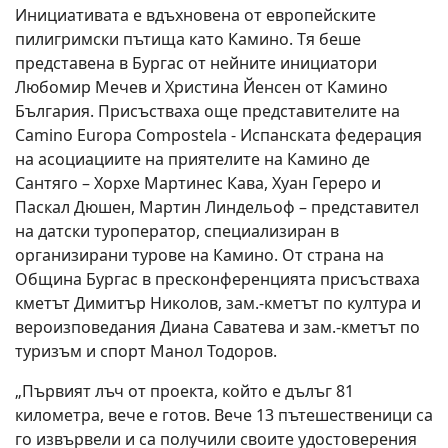
Инициативата е вдъхновена от европейските
пилигримски пътища като Камино. Тя беше
представена в Бургас от нейните инициатори
Любомир Мечев и Христина Йенсен от Камино
България. Присъстваха още представителите на
Camino Europa Compostela - Испанската федерация
на асоциациите на приятелите на Камино де
Сантяго – Хорхе Мартинес Кава, Хуан Гереро и
Паскал Дюшен, Мартин Линдельоф – представител
на датски туроператор, специализиран в
организирани турове на Камино. От страна на
Община Бургас в пресконференцията присъстваха
кметът Димитър Николов, зам.-кметът по култура и
вероизповедания Диана Саватева и зам.-кметът по
туризъм и спорт Манол Тодоров.
„Първият лъч от проекта, който е дълъг 81
километра, вече е готов. Вече 13 пътешественици са
го извървели и са получили своите удостоверения