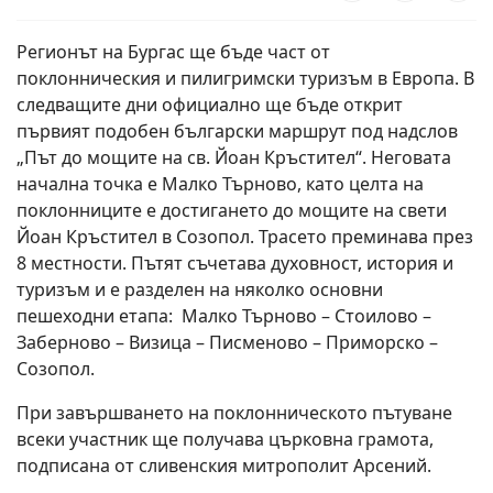
Регионът на Бургас ще бъде част от
поклонническия и пилигримски туризъм в Европа. В
следващите дни официално ще бъде открит
първият подобен български маршрут под надслов
„Път до мощите на св. Йоан Кръстител“. Неговата
начална точка е Малко Търново, като целта на
поклонниците е достигането до мощите на свети
Йоан Кръстител в Созопол. Трасето преминава през
8 местности. Пътят съчетава духовност, история и
туризъм и е разделен на няколко основни
пешеходни етапа: Малко Търново – Стоилово –
Заберново – Визица – Писменово – Приморско –
Созопол.
При завършването на поклонническото пътуване
всеки участник ще получава църковна грамота,
подписана от сливенския митрополит Арсений.