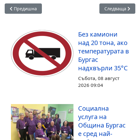
Предишна статия: Стартира записването за общинската пр
Следваща статия
Предишна
Следваща
Без камиони
над 20 тона, ако
температурата в
Бургас
надхвърли 35°С
Събота, 08 август
2026 09:04
Социална
услуга на
Община Бургас
е сред най-