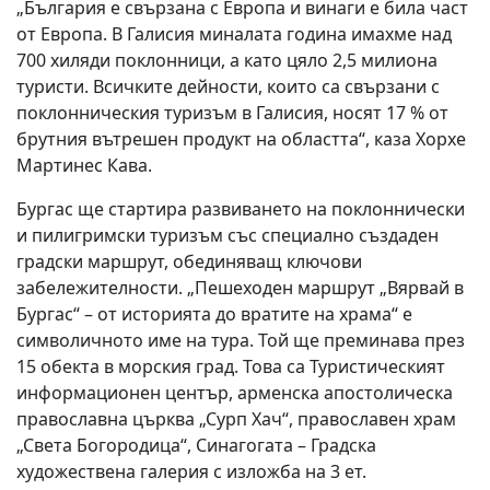
„България е свързана с Европа и винаги е била част
от Европа. В Галисия миналата година имахме над
700 хиляди поклонници, а като цяло 2,5 милиона
туристи. Всичките дейности, които са свързани с
поклонническия туризъм в Галисия, носят 17 % от
брутния вътрешен продукт на областта“, каза Хорхе
Мартинес Кава.
Бургас ще стартира развиването на поклоннически
и пилигримски туризъм със специално създаден
градски маршрут, обединяващ ключови
забележителности. „Пешеходен маршрут „Вярвай в
Бургас“ – от историята до вратите на храма“ е
символичното име на тура. Той ще преминава през
15 обекта в морския град. Това са Туристическият
информационен център, арменска апостолическа
православна църква „Сурп Хач“, православен храм
„Света Богородица“, Синагогата – Градска
художествена галерия с изложба на 3 ет.