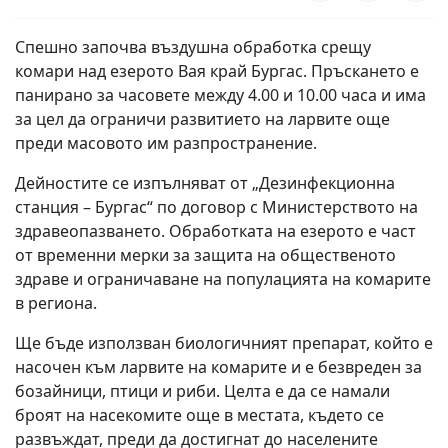
Спешно започва въздушна обработка срещу
комари над езерото Вая край Бургас. Пръскането е
панирано за часовете между 4.00 и 10.00 часа и има
за цел да ограничи развитието на ларвите още
преди масовото им разпространение.
Дейностите се изпълняват от „Дезинфекционна
станция – Бургас“ по договор с Министерството на
здравеопазването. Обработката на езерото е част
от временни мерки за защита на общественото
здраве и ограничаване на популацията на комарите
в региона.
Ще бъде използван биологичният препарат, който е
насочен към ларвите на комарите и е безвреден за
бозайници, птици и риби. Целта е да се намали
броят на насекомите още в местата, където се
развъждат, преди да достигнат до населените