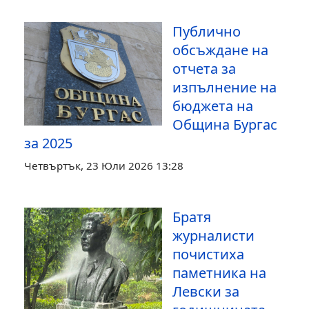
Публично
обсъждане на
отчета за
изпълнение на
бюджета на
Община Бургас
за 2025
Четвъртък, 23 Юли 2026 13:28
Братя
журналисти
почистиха
паметника на
Левски за