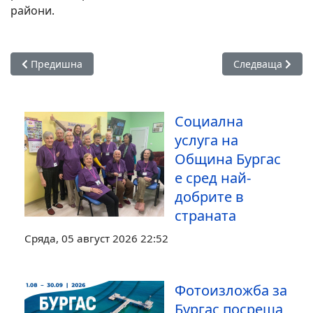
райони.
Предишна статия: Let’s Play превърна Бургас в столица на
Следваща статия
Предишна
Следваща
Социална
услуга на
Община Бургас
е сред най-
добрите в
страната
Сряда, 05 август 2026 22:52
Фотоизложба за
Бургас посреща