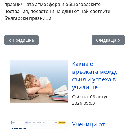
празничната атмосфера и общоградските
чествания, посветени на един от най-светлите
български празници.
Предишна статия: "Буки Фест" отново събра ученици, учит
Следваща стати
Предишна
Следваща
Каква е
връзката между
съня и успеха в
училище
Събота, 08 август
2026 09:03
Ученици от