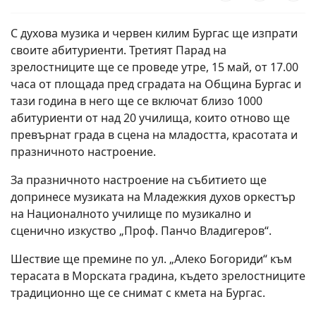
С духова музика и червен килим Бургас ще изпрати
своите абитуриенти. Третият Парад на
зрелостниците ще се проведе утре, 15 май, от 17.00
часа от площада пред сградата на Община Бургас и
тази година в него ще се включат близо 1000
абитуриенти от над 20 училища, които отново ще
превърнат града в сцена на младостта, красотата и
празничното настроение.
За празничното настроение на събитието ще
допринесе музиката на Младежкия духов оркестър
на Националното училище по музикално и
сценично изкуство „Проф. Панчо Владигеров“.
Шествие ще премине по ул. „Алеко Богориди“ към
терасата в Морската градина, където зрелостниците
традиционно ще се снимат с кмета на Бургас.