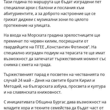
Тази година по маршрута ще бъдат изградени пет
специални арки с балони и послания към
абитуриентите, а за доброто настроение ще се
грижат диджеи с музикални зони по цялото
протежение на улицата.
На входа на Морската градина зрелостниците ще
преминат по червен килим, посрещнати от
гвардейците на ПГЕЕ „Константин Фотинов“. На
специално изграден подиум на терасата те ще имат
възможност да запечатат тържествения момент със
снимка с кмета на града.
Тържественият парад е посветен на честванията по
случай 24 май – Деня на светите братя Кирил и
Методий, на българската азбука, просвета и култура
и на славянската книжовност.
С инициативата Община Бургас дава възможност на
младите хора и техните семейства да бъдат част от