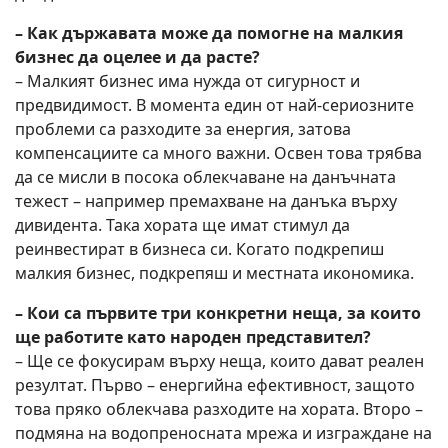
– Как държавата може да помогне на малкия
бизнес да оцелее и да расте?
– Малкият бизнес има нужда от сигурност и
предвидимост. В момента един от най-сериозните
проблеми са разходите за енергия, затова
компенсациите са много важни. Освен това трябва
да се мисли в посока облекчаване на данъчната
тежест – например премахване на данъка върху
дивидента. Така хората ще имат стимул да
реинвестират в бизнеса си. Когато подкрепиш
малкия бизнес, подкрепяш и местната икономика.
– Кои са първите три конкретни неща, за които
ще работите като народен представител?
– Ще се фокусирам върху неща, които дават реален
резултат. Първо – енергийна ефективност, защото
това пряко облекчава разходите на хората. Второ –
подмяна на водопреносната мрежа и изграждане на