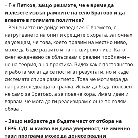
– Г-н Петков, защо решихте, че е време да
излезете извън рамките на село Братово и да
влезете в голямата политика?
– Решението не дойде изведнъж. С времето, с
натрупването на опит и срещите с хората, започнах
да усещам, че това, което правим на местно ниво,
може да бъде развито и на по-широко ниво. Като
кмет ежедневно се сблъсквам с реални проблеми –
не на теория, а на практика. Видях как с постоянство
и работа могат да се постигат резултати, но и къде
системата спира развитието. Това ме мотивира да
направя следващата крачка. Искам да бъда полезен
не само за Братово, а за повече хора. Имам идеи и
вярвам, че мога да ги реализирам с още по-голям
обхват.
– Защо избрахте да бъдете част от отбора на
ГЕРБ–СДС и какво ви дава увереност, че именно
тази програма може да донесе реални