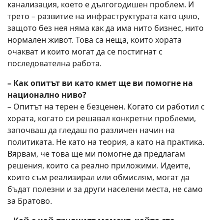
канализация, което е дългогодишен проблем. И
трето – развитие на инфраструктурата като цяло,
защото без нея няма как да има нито бизнес, нито
нормален живот. Това са неща, които хората
очакват и които могат да се постигнат с
последователна работа.
– Как опитът ви като кмет ще ви помогне на
национално ниво?
– Опитът на терен е безценен. Когато си работил с
хората, когато си решавал конкретни проблеми,
започваш да гледаш по различен начин на
политиката. Не като на теория, а като на практика.
Вярвам, че това ще ми помогне да предлагам
решения, които са реално приложими. Идеите,
които съм реализирал или обмислям, могат да
бъдат полезни и за други населени места, не само
за Братово.