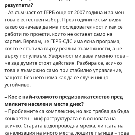
резултати?
– Аз съм част от ГЕРБ още от 2007 година и за мен
това е естествен избор. През годините съм видял
какво означава да има последователност и как се
работи по проекти, които не остават само на
хартия. Вярвам, че ГЕРБ-СДС има ясна програма,
която е стъпила върху реални възможности, а не
върху популизъм. Увереност ми дава именно това –
че зад думите стоят действия. Разбира се, всичко
това е възможно само при стабилно управление,
защото без него няма как да се случи нищо
устойчиво.
– Кое е най-голямото предизвикателство пред
малките населени места днес?
– Проблемите са комплексни, но ако трябва да бъда
конкретен – инфраструктурата е в основата на
всичко. Старата водопроводна мрежа, липсата на
канализация на много места, лошите пътища – това