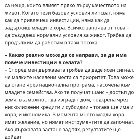
са неща, които влияят пряко върху качеството на
живот. Когато тези базови условия липсват, няма
как да привлечеш инвестиции, няма как да
задържиш младите хора. Всичко започва от това –
да създадеш нормални условия за живот. Трябва да
продължим да работим в тази посока.
– Какво реално може да се направи, за да има
повече инвестиции в селата?
– Според мен държавата трябва да даде ясен сигнал,
че малките населени места са приоритет. Това може
да стане чрез национална програма, насочена към
младите семейства. Ако те получат шанс – достъп до
земя, възможност да изградят дом, подкрепа чрез
нисколихвени кредити и субсидии – тогава ще има и
хора, и икономика. В момента много млади хора
имат желание, но нямат инструментите да започнат.
Ако държавата застане зад тях, резултатите ще
дойдат.