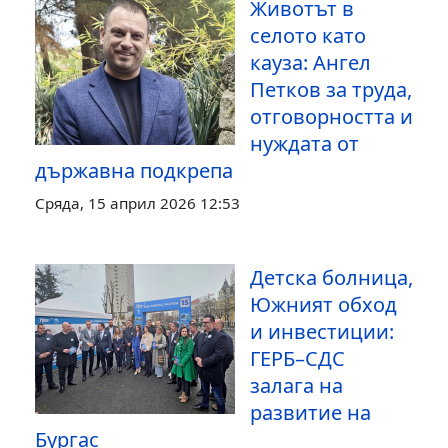
Животът в
селото като
кауза: Ангел
Петков за труда,
отговорността и
нуждата от
държавна подкрепа
Сряда, 15 април 2026 12:53
Детска болница,
Южният обход
и инвестиции:
ГЕРБ–СДС
залага на
развитие на
Бургас