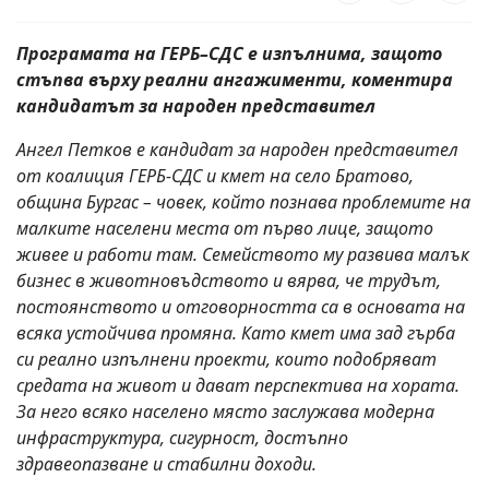
Програмата на ГЕРБ–СДС е изпълнима, защото
стъпва върху реални ангажименти, коментира
кандидатът за народен представител
Ангел Петков е кандидат за народен представител
от коалиция ГЕРБ-СДС и кмет на село Братово,
община Бургас – човек, който познава проблемите на
малките населени места от първо лице, защото
живее и работи там. Семейството му развива малък
бизнес в животновъдството и вярва, че трудът,
постоянството и отговорността са в основата на
всяка устойчива промяна. Като кмет има зад гърба
си реално изпълнени проекти, които подобряват
средата на живот и дават перспектива на хората.
За него всяко населено място заслужава модерна
инфраструктура, сигурност, достъпно
здравеопазване и стабилни доходи.