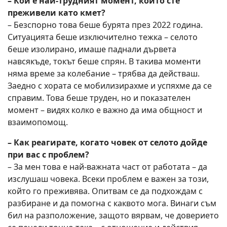
– Кой е най-трудният момент, който сте
преживели като кмет?
– Безспорно това беше бурята през 2022 година.
Ситуацията беше изключително тежка – селото
беше изолирано, имаше паднали дървета
навсякъде, токът беше спрян. В такива моменти
няма време за колебание – трябва да действаш.
Заедно с хората се мобилизирахме и успяхме да се
справим. Това беше труден, но и показателен
момент – видях колко е важно да има общност и
взаимопомощ.
– Как реагирате, когато човек от селото дойде
при вас с проблем?
– За мен това е най-важната част от работата – да
изслушаш човека. Всеки проблем е важен за този,
който го преживява. Опитвам се да подхождам с
разбиране и да помогна с каквото мога. Винаги съм
бил на разположение, защото вярвам, че доверието