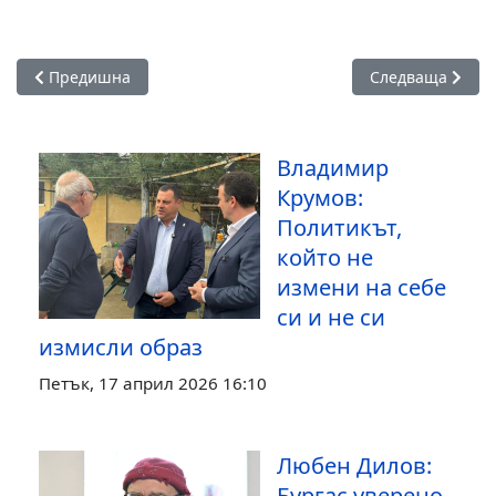
Предишна статия: Жечо Станков: Санирането на еднофами
Следваща статия
Предишна
Следваща
Владимир
Крумов:
Политикът,
който не
измени на себе
си и не си
измисли образ
Петък, 17 април 2026 16:10
Любен Дилов:
Бургас уверено