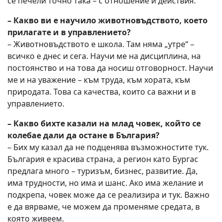
се печели точно така – с отношение и действия.
– Какво ви е научило животновъдството, което
прилагате и в управлението?
– Животновъдството е школа. Там няма „утре“ –
всичко е днес и сега. Научи ме на дисциплина, на
постоянство и на това да носиш отговорност. Научи
ме и на уважение – към труда, към хората, към
природата. Това са качества, които са важни и в
управлението.
– Какво бихте казали на млад човек, който се
колебае дали да остане в България?
– Бих му казал да не подценява възможностите тук.
България е красива страна, а регион като Бургас
предлага много – туризъм, бизнес, развитие. Да,
има трудности, но има и шанс. Ако има желание и
подкрепа, човек може да се реализира и тук. Важно
е да вярваме, че можем да променяме средата, в
която живеем.