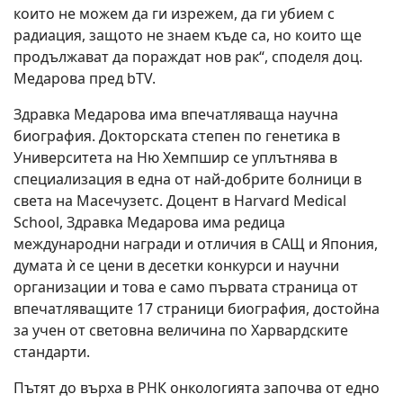
които не можем да ги изрежем, да ги убием с
радиация, защото не знаем къде са, но които ще
продължават да пораждат нов рак“, споделя доц.
Медарова пред bTV.
Здравка Медарова има впечатляваща научна
биография. Докторската степен по генетика в
Университета на Ню Хемпшир се уплътнява в
специализация в една от най-добрите болници в
света на Масечузетс. Доцент в Harvard Medical
School, Здравка Медарова има редица
международни награди и отличия в САЩ и Япония,
думата ѝ се цени в десетки конкурси и научни
организации и това е само първата страница от
впечатляващите 17 страници биография, достойна
за учен от световна величина по Харвардските
стандарти.
Пътят до върха в РНК онкологията започва от едно