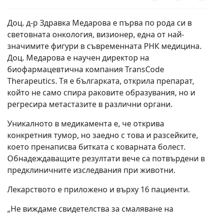
Доц. д-р Здравка Медарова е първа по рода си в
световната онкология, визионер, една от най-
значимите фигури в съвременната РНК медицина.
Доц. Медарова e научен директор на
биофармацевтична компания TransCode
Therapeutics. Тя е българката, открила препарат,
който не само спира раковите образувания, но и
регресира метастазите в различни органи.
Уникалното в медикамента е, че открива
конкретния тумор, но заедно с това и разсейките,
което пренаписва битката с коварната болест.
Обнадеждаващите резултати вече са потвърдени в
предклиничните изследвания при животни.
Лекарството е приложено и върху 16 пациенти.
„Не виждаме свидетелства за смаляване на