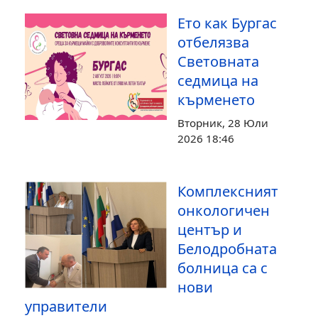
Ето как Бургас
отбелязва
Световната
седмица на
кърменето
Вторник, 28 Юли
2026 18:46
Комплексният
онкологичен
център и
Белодробната
болница са с
нови
управители