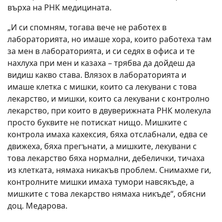
върха на РНК медицината.
„И си спомням, тогава вече не работех в
лабораторията, но имаше хора, които работеха там
за мен в лабораторията, и си седях в офиса и те
нахлуха при мен и казаха – трябва да дойдеш да
видиш какво става. Влязох в лабораторията и
имаше клетка с мишки, които са лекувани с това
лекарство, и мишки, които са лекувани с контролно
лекарство, при които в двуверижната РНК молекула
просто буквите не потискат нищо. Мишките с
контрола имаха кахексия, бяха отслабнали, едва се
движеха, бяха прегънати, а мишките, лекувани с
това лекарство бяха нормални, дебелички, тичаха
из клетката, нямаха никакъв проблем. Снимахме ги,
контролните мишки имаха тумори навсякъде, а
мишките с това лекарство нямаха никъде“, обясни
доц. Медарова.