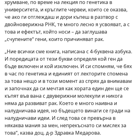
хрумване, по време на лекция по генетика в
университета, и кръглите червеи, които се оказва,
че ако ги отглеждаш и дори къпеш в разтвор с
двойноверижна РНК, те много лесно я усвояват, а с
това и ефектът, който носи – да заглушава
„счупените“ гени, които причиняват рак.
„Ние всички сме книга, написана с 4-буквена азбука.
И поредицата от тези букви определя кой ген да
бъде включен и кой изключен. И си спомням, че бях
в час по генетика и единият от лекторите спомена
за това нещо и в този момент аз спрях да внимавам
и започнах да си мечтая как хората един ден ще се
къпят във вана с двуверижни молекули и никога
няма да развиват рак. Което е много наивна и
налудничава идея, но бъдещето винаги се гради на
налудничави идеи. И след това се превърна в
някаква мания за мен, непрекъснато си мислех за
това“, казва доц. д-р Здравка Медарова.