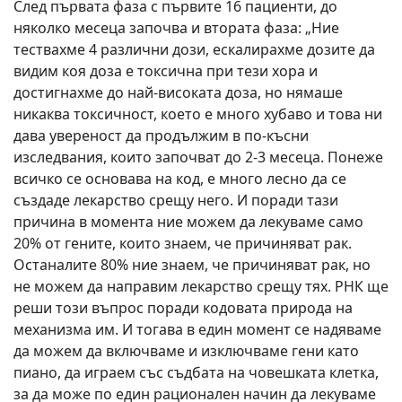
След първата фаза с първите 16 пациенти, до
няколко месеца започва и втората фаза: „Ние
тествахме 4 различни дози, ескалирахме дозите да
видим коя доза е токсична при тези хора и
достигнахме до най-високата доза, но нямаше
никаква токсичност, което е много хубаво и това ни
дава увереност да продължим в по-късни
изследвания, които започват до 2-3 месеца. Понеже
всичко се основава на код, е много лесно да се
създаде лекарство срещу него. И поради тази
причина в момента ние можем да лекуваме само
20% от гените, които знаем, че причиняват рак.
Останалите 80% ние знаем, че причиняват рак, но
не можем да направим лекарство срещу тях. РНК ще
реши този въпрос поради кодовата природа на
механизма им. И тогава в един момент се надяваме
да можем да включваме и изключваме гени като
пиано, да играем със съдбата на човешката клетка,
за да може по един рационален начин да лекуваме