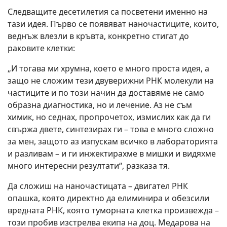
Следващите десетилетия са посветени именно на
тази идея. Първо се появяват наночастиците, които,
веднъж влезли в кръвта, конкретно стигат до
раковите клетки:
„И тогава ми хрумна, което е много проста идея, а
защо не сложим тези двуверижни РНК молекули на
частиците и по този начин да доставяме не само
образна диагностика, но и лечение. Аз не съм
химик, но седнах, пропрочетох, измислих как да ги
свържа двете, синтезирах ги – това е много сложно
за мен, защото аз изпускам всичко в лабораторията
и разливам – и ги инжектирахме в мишки и видяхме
много интересни резултати“, разказа тя.
Да сложиш на наночастицата – двигател РНК
опашка, която директно да елиминира и обезсили
вредната РНК, която туморната клетка произвежда –
този пробив изстрелва екипа на доц. Медарова на