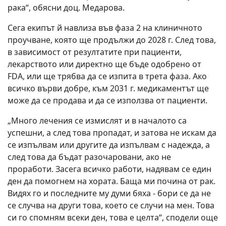
рака“, обясни доц. Медарова.
Сега екипът й навлиза във фаза 2 на клиничното
проучване, която ще продължи до 2028 г. След това,
в зависимост от резултатите при пациенти,
лекарството или директно ще бъде одобрено от
FDA, или ще трябва да се изпита в трета фаза. Ако
всичко върви добре, към 2031 г. медикаментът ще
може да се продава и да се използва от пациенти.
„Много лечения се измислят и в началото са
успешни, а след това пропадат, и затова не искам да
се изпълвам или другите да изпълвам с надежда, а
след това да бъдат разочаровани, ако не
проработи. Засега всичко работи, надявам се един
ден да помогнем на хората. Баща ми почина от рак.
Видях го и последните му думи бяха - бори се да не
се случва на други това, което се случи на мен. Това
си го спомням всеки ден, това е целта“, сподели още