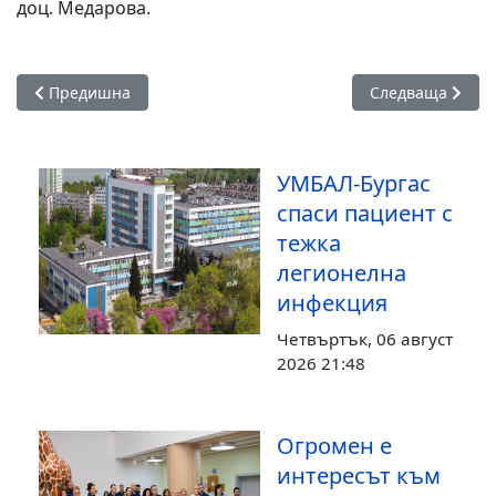
доц. Медарова.
Предишна статия: Тенденция в Бургас: Лекари от европейс
Следваща статия
Предишна
Следваща
УМБАЛ-Бургас
спаси пациент с
тежка
легионелна
инфекция
Четвъртък, 06 август
2026 21:48
Огромен е
интересът към