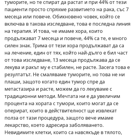
туморите, но те спират да растат и при 44% от тези
пациенти просто спряхме развитието на рака, със 7
месеца или повече. Обикновено човек, който се
включва в такова изследване, това е последна линия
на терапия. И това, че имаме хора, които
продължават 7 месеца и повече, 44% са те, е много
силен знак. Трима от тези хора продължават да са
на лечение, един от тях, който най-дълго е бил част
от това изследване, 13 месеца продължава да се
лекува и ракът му е стабилен, не расте. Засега това е
резултатът. Не смаляваме туморите, но това не ни
плаши, защото когато един тумор спре да
метастазира и расте, можем да го лекуваме с
традиционни методи. Мечтата ни е да увеличим
процента на хората с тумори, които могат да се
оперират, които в действителност ще извлекат
полза от тази процедура, защото вече имаме
лекарство, което адресира заболяването.
Невидимите клетки, които са навсякъде в тялото,