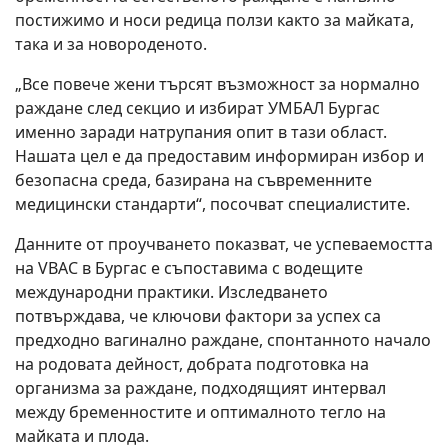
постижимо и носи редица ползи както за майката,
така и за новороденото.
„Все повече жени търсят възможност за нормално
раждане след секцио и избират УМБАЛ Бургас
именно заради натрупания опит в тази област.
Нашата цел е да предоставим информиран избор и
безопасна среда, базирана на съвременните
медицински стандарти“, посочват специалистите.
Данните от проучването показват, че успеваемостта
на VBAC в Бургас е съпоставима с водещите
международни практики. Изследването
потвърждава, че ключови фактори за успех са
предходно вагинално раждане, спонтанното начало
на родовата дейност, добрата подготовка на
организма за раждане, подходящият интервал
между бременностите и оптималното тегло на
майката и плода.