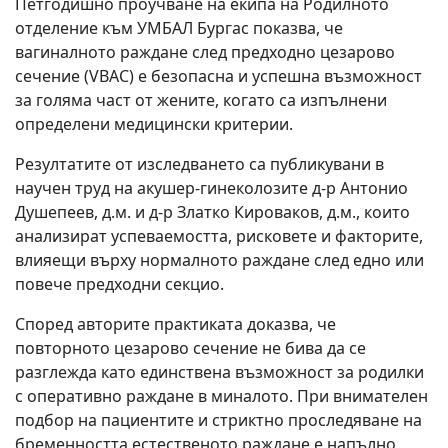
Петгодишно проучване на екипа на Родилното
отделение към УМБАЛ Бургас показва, че
вагиналното раждане след предходно цезарово
сечение (VBAC) е безопасна и успешна възможност
за голяма част от жените, когато са изпълнени
определени медицински критерии.
Резултатите от изследването са публикувани в
научен труд на акушер-гинеколозите д-р Антонио
Душепеев, д.м. и д-р Златко Кироваков, д.м., които
анализират успеваемостта, рисковете и факторите,
влияещи върху нормалното раждане след едно или
повече предходни секцио.
Според авторите практиката доказва, че
повторното цезарово сечение не бива да се
разглежда като единствена възможност за родилки
с оперативно раждане в миналото. При внимателен
подбор на пациентите и стриктно проследяване на
бременността естественото раждане е напълно