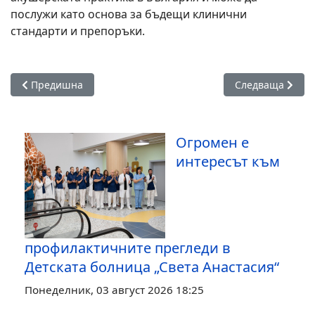
послужи като основа за бъдещи клинични
стандарти и препоръки.
Предишна статия: Специалист предупреждава: Тези храни 
Следваща статия
Предишна
Следваща
Огромен е
интересът към
профилактичните прегледи в
Детската болница „Света Анастасия“
Понеделник, 03 август 2026 18:25