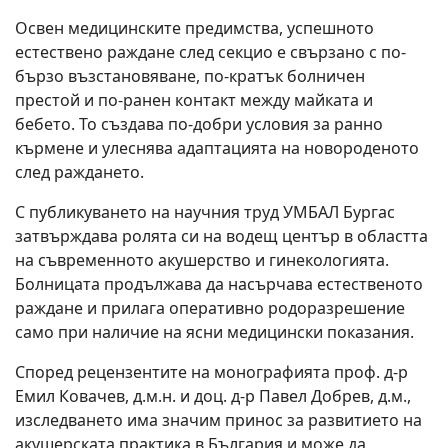
Освен медицинските предимства, успешното
естествено раждане след секцио е свързано с по-
бързо възстановяване, по-кратък болничен
престой и по-ранен контакт между майката и
бебето. То създава по-добри условия за ранно
кърмене и улеснява адаптацията на новороденото
след раждането.
С публикуването на научния труд УМБАЛ Бургас
затвърждава ролята си на водещ център в областта
на съвременното акушерство и гинекологията.
Болницата продължава да насърчава естественото
раждане и прилага оперативно родоразрешение
само при наличие на ясни медицински показания.
Според рецензентите на монографията проф. д-р
Емил Ковачев, д.м.н. и доц. д-р Павел Добрев, д.м.,
изследването има значим принос за развитието на
акушерската практика в България и може да