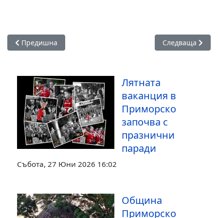
Предишна статия: Киномагия предстои за малки и големи в
Следваща статия
Предишна
Следваща
Лятната
ваканция в
Приморско
започва с
празнични
паради
Събота, 27 Юни 2026 16:02
Община
Приморско