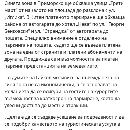
Синята зона в Приморско ще обхваща улица „Трети
март“ от началото на площада до разклона с ул.
„Иглика“. В Китен платеното паркиране ще обхваща
района от автогарата до хотел „Нева“ по ул. „Георги
Бенковски“ и ул. "Странджа" от автогарата до
пощата. Специално внимание е отделено на
паркинга на пощата, където ще се въведе платена
зона на една от страните и платени абонаменти на
другата. Предвижда се и възможността за платен
паркинг пред станцията на земеделието.
По думите на Гайков мотивите за въвеждането на
синя зона не са икономически, а се основават на
желанието да се осигури на гостите на курортите
възможност за краткосрочно паркиране, което да
улесни достъпа до местни атракции.
„Целта е да се създаде усещане за подреденост и да
се подобри качеството на туристическата услуга в