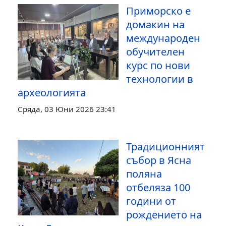
Приморско е
домакин на
международен
обучителен
курс по нови
технологии в
археологията
Сряда, 03 Юни 2026 23:41
Традиционният
събор в Ясна
поляна
отбеляза 100
години от
рождението на