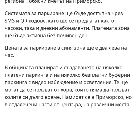
региона“, обясни кметът на Приморско.
Системата за паркиране ще бъде достъпна чрез
SMS и QR кодове, като ще се предлагат както
часови, така и дневни абонаменти. Платената зона
ще бъде активна без почивен ден.
Цената за паркиране в синя зона ще е два лева на
час.
В общината планират и създаването на няколко
платени паркинга и на няколко безплатни буферни
паркинга с видео наблюдение и осветление. Те ще
могат да се ползват от хора, които няма да ползват
колите си дълго време. Намират се в Приморско, но
в отдалечени части от центъра, на различни места.