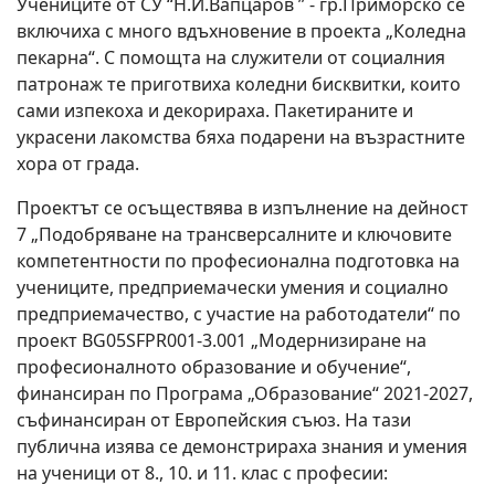
Учениците от СУ “Н.Й.Вапцаров ” - гр.Приморско се
включиха с много вдъхновение в проекта „Коледна
пекарна“. С помощта на служители от социалния
патронаж те приготвиха коледни бисквитки, които
сами изпекоха и декорираха. Пакетираните и
украсени лакомства бяха подарени на възрастните
хора от града.
Проектът се осъществява в изпълнение на дейност
7 „Подобряване на трансверсалните и ключовите
компетентности по професионална подготовка на
учениците, предприемачески умения и социално
предприемачество, с участие на работодатели“ по
проект BG05SFPR001-3.001 „Модернизиране на
професионалното образование и обучение“,
финансиран по Програма „Образование“ 2021-2027,
съфинансиран от Европейския съюз. На тази
публична изява се демонстрираха знания и умения
на ученици от 8., 10. и 11. клас с професии: