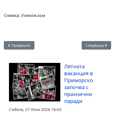
Снимка: Уником.ком
Предишна статия: Група Four и ансамбъл "Българе" на но
Следваща статия
Предишна
Следваща
Лятната
ваканция в
Приморско
започва с
празнични
паради
Събота, 27 Юни 2026 16:02