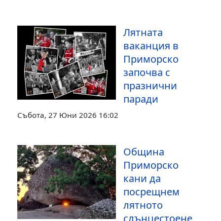
Лятната
ваканция в
Приморско
започва с
празнични
паради
Събота, 27 Юни 2026 16:02
Община
Приморско
кани да
посрещнем
лятното
слънцестоене