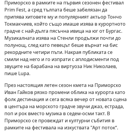
Приморско в рамките на първия сезонен фестивал
Prim Fest, а сред тълпата беше забелязан да
припява хитовете му и популярният актьор Тончо
Токмакчиев, който също имаше изява в курортното
градче с най-дълга пясъчна ивица на юг от Бургас.
Музикалната изява на Стенли продължи почти до
полунощ, след като певецът беше върнат на бис
рекордните четири пъти. Накрая публиката се
смили над него и го изпрати с аплодисменти под
звуците на барабана на виртуоза Ник Николаев,
пише Lupa.
През настоящия летен сезон кмета на Приморско
Иван Гайков рязко промени облика на курорта като
фолк дестинация и сега всяка вечер от новата сцена
в центъра на морското градче звучи джаз, естрада,
поп и рок вместо музика в седем-осми такт. В
Приморско се провеждат и културни събития в
рамките на фестивала на изкуствата "Арт поток“.