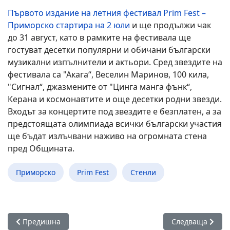
Първото издание на летния фестивал Prim Fest –
Приморско стартира на 2 юли
и ще продължи чак
до 31 август, като в рамките на фестивала ще
гостуват десетки популярни и обичани български
музикални изпълнители и актьори. Сред звездите на
фестивала са "Акага“, Веселин Маринов, 100 кила,
"Сигнал“, джазмените от "Цинга манга фънк“,
Керана и космонавтите и още десетки родни звезди.
Входът за концертите под звездите е безплатен, а за
предстоящата олимпиада всички български участия
ще бъдат излъчвани наживо на огромната стена
пред Общината.
Приморско
Prim Fest
Стенли
Предишна статия: Приморско вече е официален туристиче
Следваща стати
Предишна
Следваща