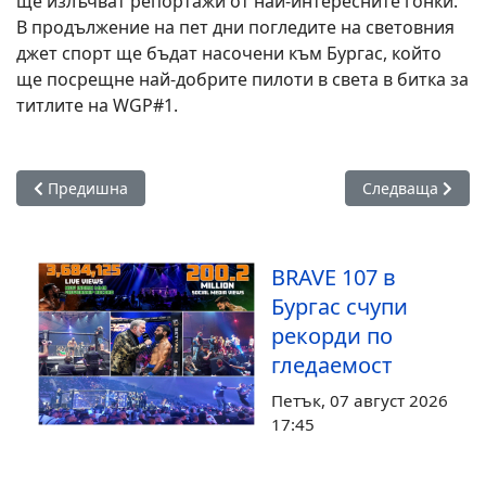
ще излъчват репортажи от най-интересните гонки.
В продължение на пет дни погледите на световния
джет спорт ще бъдат насочени към Бургас, който
ще посрещне най-добрите пилоти в света в битка за
титлите на WGP#1.
Предишна статия: „Черноморец 1919“ влиза в новия сезон 
Следваща статия
Предишна
Следваща
BRAVE 107 в
Бургас счупи
рекорди по
гледаемост
Петък, 07 август 2026
17:45