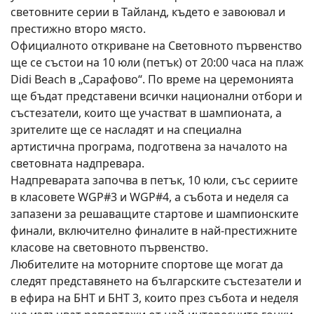
световните серии в Тайланд, където е завоювал и
престижно второ място.
Официалното откриване на Световното първенство
ще се състои на 10 юли (петък) от 20:00 часа на плаж
Didi Beach в „Сарафово“. По време на церемонията
ще бъдат представени всички национални отбори и
състезатели, които ще участват в шампионата, а
зрителите ще се насладят и на специална
артистична програма, подготвена за началото на
световната надпревара.
Надпреварата започва в петък, 10 юли, със сериите
в класовете WGP#3 и WGP#4, а събота и неделя са
запазени за решаващите стартове и шампионските
финали, включително финалите в най-престижните
класове на световното първенство.
Любителите на моторните спортове ще могат да
следят представянето на българските състезатели и
в ефира на БНТ и БНТ 3, които през събота и неделя