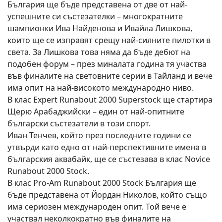
България ще бъде представена от две от най-
успешните си състезателки – многократните
шампионки Ива Найденова и Ивайла Лишкова,
които ще се изправят срещу най-силните пилотки в
света. За Лишкова това няма да бъде дебют на
подобен форум – през миналата година тя участва
във финалите на световните серии в Тайланд и вече
има опит на най-високото международно ниво.
В клас Expert Runabout 2000 Superstock ще стартира
Щерю Арабаджийски – един от най-опитните
български състезатели в този спорт.
Иван Тенчев, който през последните години се
утвърди като едно от най-перспективните имена в
българския аквабайк, ще се състезава в клас Novice
Runabout 2000 Stock.
В клас Pro-Am Runabout 2000 Stock България ще
бъде представена от Йордан Николов, който също
има сериозен международен опит. Той вече е
участвал неколкократно във финалите на