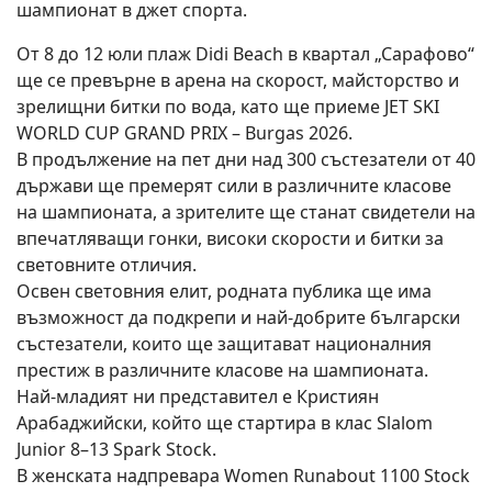
шампионат в джет спорта.
От 8 до 12 юли плаж Didi Beach в квартал „Сарафово“
ще се превърне в арена на скорост, майсторство и
зрелищни битки по вода, като ще приеме JET SKI
WORLD CUP GRAND PRIX – Burgas 2026.
В продължение на пет дни над 300 състезатели от 40
държави ще премерят сили в различните класове
на шампионата, а зрителите ще станат свидетели на
впечатляващи гонки, високи скорости и битки за
световните отличия.
Освен световния елит, родната публика ще има
възможност да подкрепи и най-добрите български
състезатели, които ще защитават националния
престиж в различните класове на шампионата.
Най-младият ни представител е Кристиян
Арабаджийски, който ще стартира в клас Slalom
Junior 8–13 Spark Stock.
В женската надпревара Women Runabout 1100 Stock