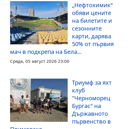
„Нефтохимик“
обяви цените
на билетите и
сезонните
карти, дарява
50% от първия
мач в подкрепа на Бела...
Сряда, 05 август 2026 23:00
Триумф за яхт
клуб
"Черноморец
Бургас" на
Държавното
първенство в