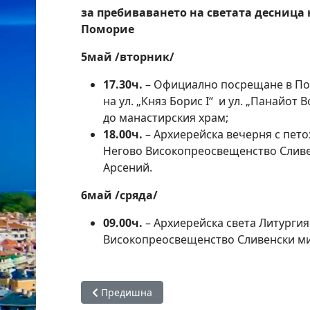
за пребиваването
на
светата
десница
Поморие
5
май
/
вторник/
17.30
ч
.
– Официално посрещане в По
на ул. „Княз Борис I“ и ул. „Панайот 
до манастирския храм;
18.00
ч
.
– Архиерейска вечерня с пет
Негово Високопреосвещенство Слив
Арсений.
6
май
/
сряда/
09.00
ч
.
– Архиерейска света Литурги
Високопреосвещенство Сливенски ми
Предишна статия: XXII Национален тракийск
Предишна