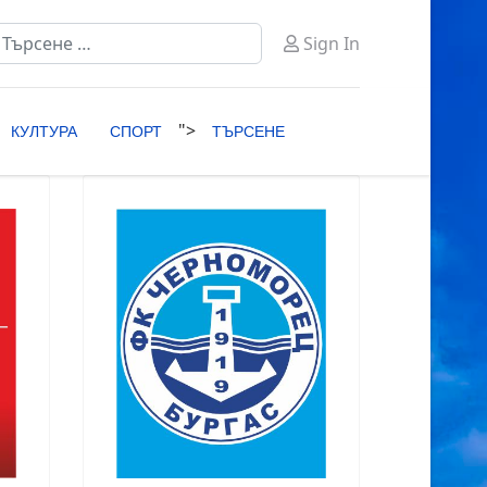
ърсене
Sign In
ype 2 or more characters for results.
">
КУЛТУРА
СПОРТ
ТЪРСЕНЕ