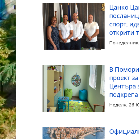
Цанко Ца
посланиц
спорт, ид
открити 
Понеделник,
В Помори
проект з
Центъра 
подкрепа
Неделя, 26 
Официалн