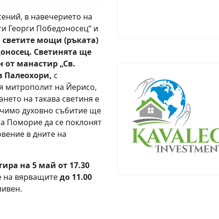
ений, в навечерието на
ти Георги Победоносец“ и
 светите мощи (ръката)
оносец. Светинята ще
 от манастир „Св.
в Палеохори,
с
я митрополит на Йерисо,
нето на такава светиня е
начимо духовно събитие ще
на Поморие да се поклонят
овение в дните на
ра на 5 май от 17.30
е на вярващите
до 11.00
ливен.