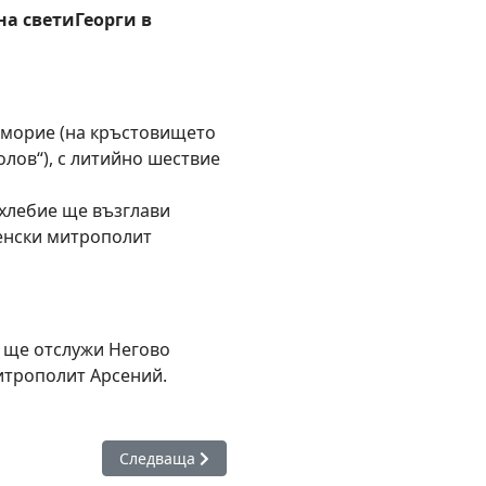
на
св
ети
Георги
в
морие (на кръстовището
Волов“), с литийно шествие
охлебие ще възглави
енски митрополит
я ще отслужи Негово
трополит Арсений.
и фолклорен събор „Гергьовден 2026 г.” започва в Поморие
Следваща статия: Основно училище „Христо Бот
Следваща