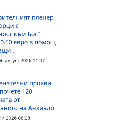
рителният пленер
орци с
ност към Бог“
60.50 евро в помощ
щи...
6 август 2026 11:47
енателни прояви
почете 120-
ата от
ането на Анхиало
ли 2026 08:28