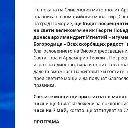
По покана на Сливенския митрополит Арс
празника на поморийския манастир „Све
на град Поморие,
ще бъдат посрещнати
на свети великомъченик Георги Побед
донесе архимандрит Игнатий – игумен
Богородица – Всех скорбящих радост“ 
благословението на Високопреосвещени
Света гора и Ардамерио Теоклит. Посреща
израз на единство, вяра и почит. Това з
даде възможност на жителите и гостите 
пред светите мощи и да получат благосл
празника.
Светите мощи ще пристигнат в манасти
часа
и ще бъдат изложени за поклонени
часа на 7 май,
когато ще отпътуват за С
ПРОГРАМА