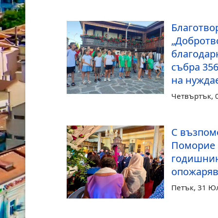
Благотво
„Добротв
благодар
събра 35
на нуждае
Четвъртък, 0
С възпом
Поморие 
годишнин
опожаряв
Петък, 31 Ю