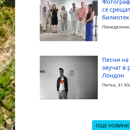
Фотограф
се срещат
билиотек
Понеделник, 
Песни на
звучат в 
Лондон
Петък, 31 Ю
ОЩЕ НОВИНИ