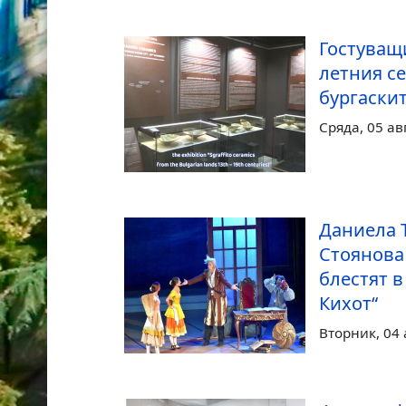
Гостуващ
летния се
бургаски
Сряда, 05 ав
Даниела 
Стоянова
блестят в
Кихот“
Вторник, 04 