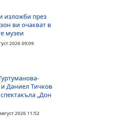
и изложби през
зон ви очакват в
те музеи
густ 2026 09:09
Туртуманова-
 и Даниел Тичков
 спектакъла „Дон
август 2026 11:52