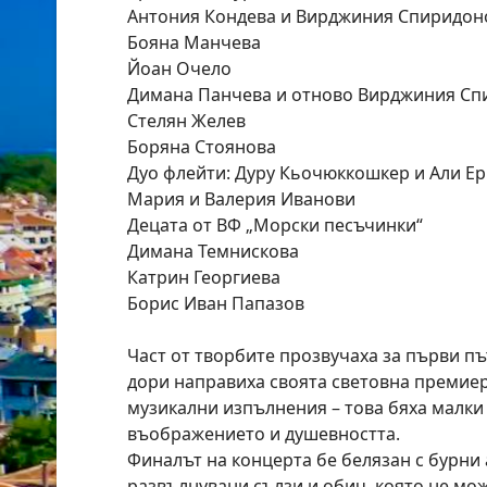
Антония Кондeва и Вирджиния Спиридон
Бояна Манчева
Йоан Очело
Димана Панчeва и отново Вирджиния Сп
Стелян Желев
Боряна Стоянова
Дуо флейти: Дуру Кьочюккошкер и Али Ер
Мария и Валерия Иванови
Децата от ВФ „Морски песъчинки“
Димана Темнискова
Катрин Георгиева
Борис Иван Папазов
Част от творбите прозвучаха за първи пъ
дори направиха своята световна премиер
музикални изпълнения – това бяха малки
въображението и душевността.
Финалът на концерта бе белязан с бурни
развълнувани сълзи и обич, която не мож