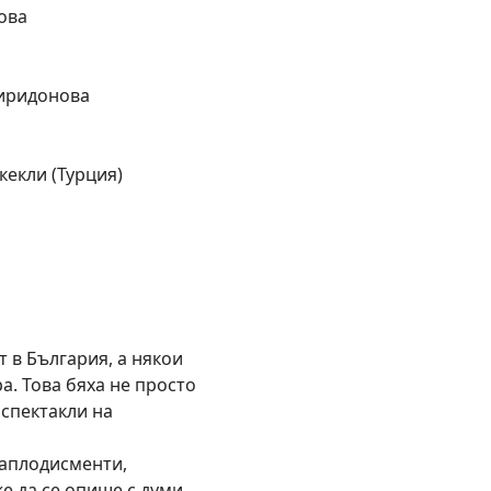
ова
иридонова
кекли (Турция)
т в България, а някои
а. Това бяха не просто
 спектакли на
 аплодисменти,
е да се опише с думи.