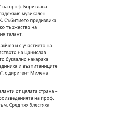
 на проф. Борислава
Младежкия музикален
К. Събитието предизвика
ско тържество на
ия талант.
айчев и с участието на
тството на Цанислав
то буквално накараха
ъединиха и възпитаниците
“, с диригент Милена
ланти от цялата страна –
произведенията на проф.
ъм. Сред тях блестяха