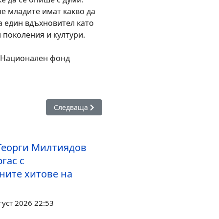
е младите имат какво да
а един вдъхновител като
 поколения и култури.
а Национален фонд
 Берлин подкрепя Бургас за Европейска столица на културата
Следваща статия: Пълна зала, бурни аплодисм
Следваща
Георги Милтиядов
гас с
ните хитове на
густ 2026 22:53