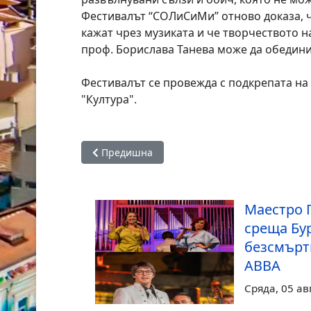
Фестивалът “СОЛиСиМи” отново доказа, ч
кажат чрез музиката и че творчеството н
проф. Борислава Танева може да обедини
Фестивалът се провежда с подкрепата н
"Култура".
Предишна статия: Изложба на Георги Баев в
Предишна
Маестро 
среща Бур
безсмърт
ABBA
Сряда, 05 ав