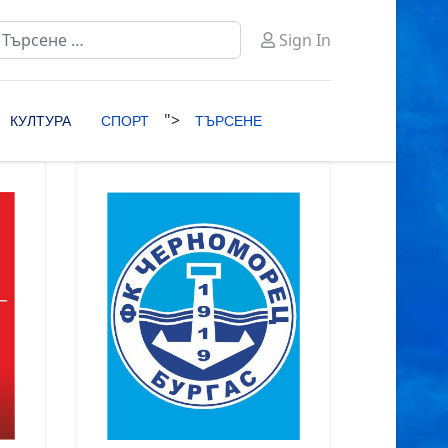
ърсене
Sign In
ype 2 or more characters for results.
">
КУЛТУРА
СПОРТ
ТЪРСЕНЕ