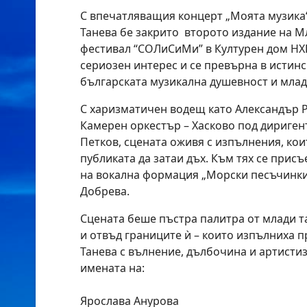
С впечатляващия концерт „Моята музика“
Танева бе закрито второто издание на 
фестивал “СОЛиСиМи” в Културен дом НХ
сериозен интерес и се превърна в истин
българската музикална душевност и млад
С харизматичен водещ като Александър Р
Камерен оркестър – Хасково под дириген
Петков, сцената оживя с изпълнения, кои
публиката да затаи дъх. Към тях се прис
на вокална формация „Морски песъчинки
Добрева.
Сцената беше пъстра палитра от млади та
и отвъд границите ѝ – които изпълниха 
Танева с вълнение, дълбочина и артистиз
имената на:
Ярослава Анурова