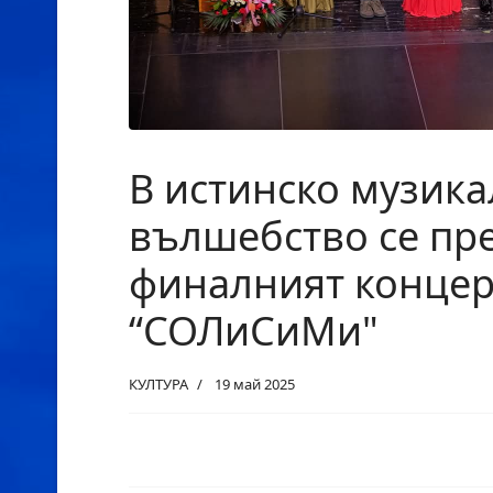
В истинско музик
вълшебство се пр
финалният концер
“СОЛиСиМи"
КУЛТУРА
19 май 2025