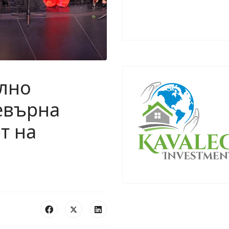
ално
евърна
т на