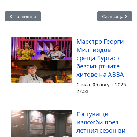
Предишна статия: 88 автори участват в юбилейното издани
Следваща статия
Предишна
Следваща
Маестро Георги
Милтиядов
среща Бургас с
безсмъртните
хитове на ABBA
Сряда, 05 август 2026
22:53
Гостуващи
изложби през
летния сезон ви