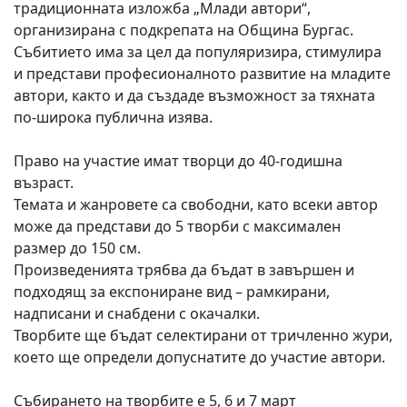
традиционната изложба „Млади автори“,
организирана с подкрепата на Община Бургас.
Събитието има за цел да популяризира, стимулира
и представи професионалното развитие на младите
автори, както и да създаде възможност за тяхната
по-широка публична изява.
Право на участие имат творци до 40-годишна
възраст.
Темата и жанровете са свободни, като всеки автор
може да представи до 5 творби с максимален
размер до 150 см.
Произведенията трябва да бъдат в завършен и
подходящ за експониране вид – рамкирани,
надписани и снабдени с окачалки.
Творбите ще бъдат селектирани от тричленно жури,
което ще определи допуснатите до участие автори.
Събирането на творбите е 5, 6 и 7 март