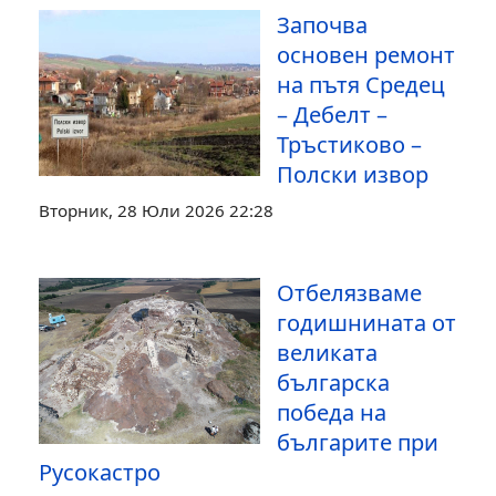
Започва
основен ремонт
на пътя Средец
– Дебелт –
Тръстиково –
Полски извор
Вторник, 28 Юли 2026 22:28
Отбелязваме
годишнината от
великата
българска
победа на
българите при
Русокастро