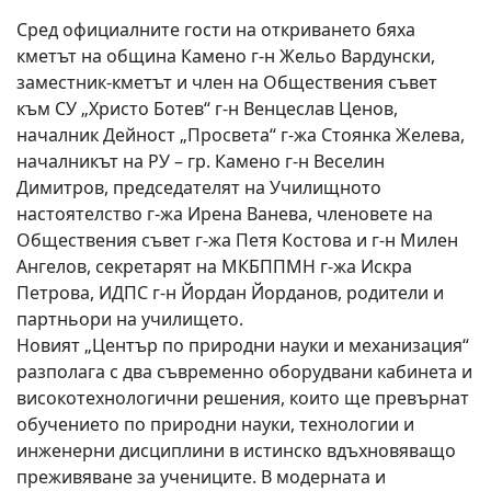
Сред официалните гости на откриването бяха
кметът на община Камено г-н Жельо Вардунски,
заместник-кметът и член на Обществения съвет
към СУ „Христо Ботев“ г-н Венцеслав Ценов,
началник Дейност „Просвета“ г-жа Стоянка Желева,
началникът на РУ – гр. Камено г-н Веселин
Димитров, председателят на Училищното
настоятелство г-жа Ирена Ванева, членовете на
Обществения съвет г-жа Петя Костова и г-н Милен
Ангелов, секретарят на МКБППМН г-жа Искра
Петрова, ИДПС г-н Йордан Йорданов, родители и
партньори на училището.
Новият „Център по природни науки и механизация“
разполага с два съвременно оборудвани кабинета и
високотехнологични решения, които ще превърнат
обучението по природни науки, технологии и
инженерни дисциплини в истинско вдъхновяващо
преживяване за учениците. В модерната и