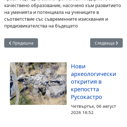
качествено образование, насочено към развитието
на уменията и потенциала на учениците в
съответствие със съвременните изисквания и
предизвикателства на бъдещето
Предишна статия: ДПЛУИ – Русокастро с престижно отличи
Следваща статия
Предишна
Следваща
Нови
археологически
открития в
крепостта
Русокастро
Четвъртък, 06 август
2026 16:52