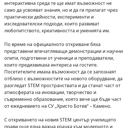
интерактивна среда те ще имат възможност не
само да усвояват знания, но и да ги прилагат чрез
практически дейности, експерименти и
изследователски подходи, които развиват
любопитството, креативността и уменията им.
По време на официалното откриване бяха
представени впечатляващи демонстрации и научни
опити, подготвени от ученици и преподаватели,
които предизвикаха интереса на гостите.
Посетителите имаха възможност да се запознаят
отблизо с възможностите на новото оборудване, да
разгледат STEM пространствата и да станат част от
атмосферата на иновации, творчество и
съвременно образование, която вече ще бъде част
от ежедневието на СУ „Христо Ботев“ – Камено.
С откриването на новия STEM център училището
прави още една важна крачка към модерното и