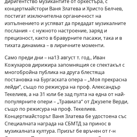
диригентство музикантите от оркестъра, с
концертмайстори Ваня Златева и Христо Белчев,
постигат изключителна органичност на
изпълнението и успяват да предадат музикалните
послания – с нужното настроение, заряд и
прецизност, както в бравурните пасажи, така и в
тихата динамика – в лиричните моменти.
Само преди дни – на13 август т. год., Иван
Кожухаров дирижира запомнящия се спектакъл с
многобройна публика на друга блестяща
постановка на Бургаската опера – „Моя прекрасна
лейди“, също по режисура на проф. Александър
Текелиев, а на 31 юли бе зад пулта на една от най-
популярните опери – „Травиата“ от Джузепе Верди,
също по режисура на проф. Текелиев.
Концертмайсторът Ваня Златева бе удостоена със
Специалната награда на СБМТД за принос в
музикалната култура. Призът бе връчен от г-н