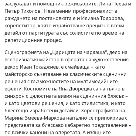
заслужават и помощник-режисьорите: Лина Пеева и
Петър Тихолов. Незаменим професионалист в
раждането на постановката е и Илиана Тодорова,
корепетитор, която изработваше прецизно всеки
детайл от партитурата със солистите по време на
репетиционния процес.
Сценографията на „Царицата на чардаша“, дело на
всепризнатия майстор в сферата на художествения
декор Иван Токаджиев, е смайваща – като
майсторско съчетаване на класическите сценични
решения с възможностите на мултимедийните
ефекти. Костюмите на Яна Дворецка са напълно в
синхрон с цялостната визия на сценичния блясък –
и като цветови решения, и като стилистика, и като
блестящо изработени детайли. Хореографията на
Марина Змеева-Маркова напълно се припокрива с
представата за бляскаво кабаретно представление –
по всички канони на оперетата. А изящните