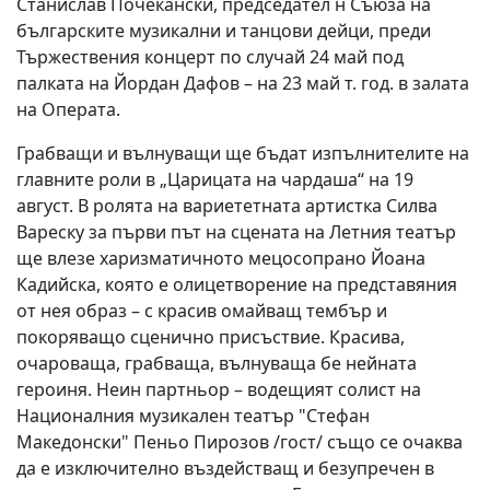
Станислав Почекански, председател н Съюза на
българските музикални и танцови дейци, преди
Тържествения концерт по случай 24 май под
палката на Йордан Дафов – на 23 май т. год. в залата
на Операта.
Грабващи и вълнуващи ще бъдат изпълнителите на
главните роли в „Царицата на чардаша“ на 19
август. В ролята на вариететната артистка Силва
Вареску за първи път на сцената на Летния театър
ще влезе харизматичното мецосопрано Йоана
Кадийска, която е олицетворение на представяния
от нея образ – с красив омайващ тембър и
покоряващо сценично присъствие. Красива,
очароваща, грабваща, вълнуваща бе нейната
героиня. Неин партньор – водещият солист на
Националния музикален театър "Стефан
Македонски" Пеньо Пирозов /гост/ също се очаква
да е изключително въздействащ и безупречен в