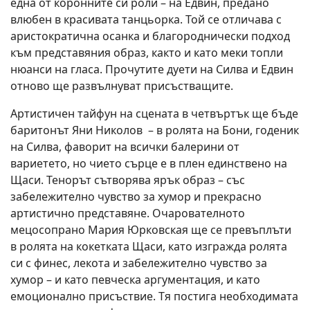
една от коронните си роли – на Едвин, предано
влюбен в красивата танцьорка. Той се отличава с
аристократична осанка и благороднически подход
към представяния образ, както и като меки топли
нюанси на гласа. Прочутите дуети на Силва и Едвин
отново ще развълнуват присъстващите.
Артистичен тайфун на сцената в четвъртък ще бъде
баритонът Яни Николов – в ролята на Бони, годеник
на Силва, фаворит на всички балерини от
вариетето, но чието сърце е в плен единствено на
Щаси. Тенорът сътворява ярък образ – със
забележително чувство за хумор и прекрасно
артистично представяне. Очарователното
мецосопрано Мария Юрковская ще се превъплъти
в ролята на кокетката Щаси, като изгражда ролята
си с финес, лекота и забележително чувство за
хумор – и като певческа аргументация, и като
емоционално присъствие. Тя постига необходимата