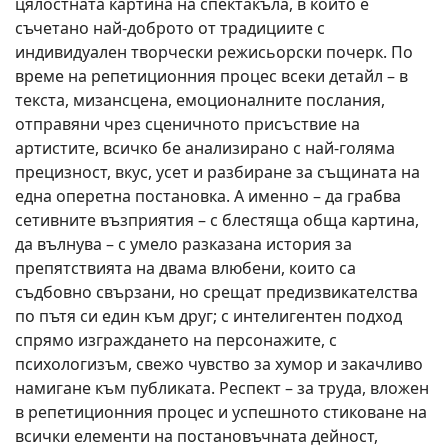
цялостната картина на спектакъла, в който е
съчетано най-доброто от традициите с
индивидуален творчески режисьорски почерк. По
време на репетиционния процес всеки детайл – в
текста, мизансцена, емоционалните послания,
отправяни чрез сценичното присъствие на
артистите, всичко бе анализирано с най-голяма
прецизност, вкус, усет и разбиране за същината на
една оперетна постановка. А именно – да грабва
сетивните възприятия – с блестяща обща картина,
да вълнува – с умело разказана история за
препятствията на двама влюбени, които са
съдбовно свързани, но срещат предизвикателства
по пътя си един към друг; с интелигентен подход
спрямо изграждането на персонажите, с
психологизъм, свежо чувство за хумор и закачливо
намигане към публиката. Респект – за труда, вложен
в репетиционния процес и успешното стиковане на
всички елементи на постановъчната дейност,