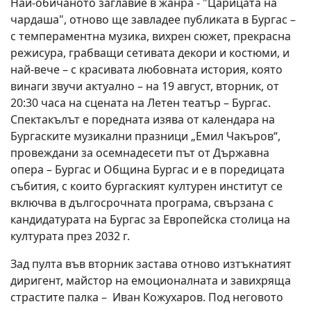
Най-обичаното заглавие в жанра - "Царицата на
чардаша", отново ще завладее публиката в Бургас –
с темпераментна музика, вихрен сюжет, прекрасна
режисура, грабващи сетивата декори и костюми, и
най-вече – с красивата любовната история, която
винаги звучи актуално – на 19 август, вторник, oт
20:30 часа на сцената на Летен театър – Бургас.
Спектакълът е поредната изява от календара на
Бургаските музикални празници „Емил Чакъров“,
провеждани за осемнадесети път от Държавна
опера – Бургас и Община Бургас и е в поредицата
събития, с които бургаският културен институт се
включва в дългосрочната програма, свързана с
кандидатурата на Бургас за Европейска столица на
културата през 2032 г.
Зад пулта във вторник застава отново изтъкнатият
диригент, майстор на емоционалната и завихряща
страстите палка – Иван Кожухаров. Под неговото