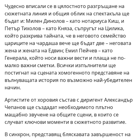
Чудесно вписали се в цялостното разгръщане на
сюжетната линия и общия облик на спектакъла ще
бъдат и: Милен Динолов – като нотариуса Киш, и
Петър Тихолов – като Княза, съпругът на Цилика,
който разкрива тайната, че в неговото семейство
цариците на чардаша вече ще бъдат две – неговата
жена и жената на Едвин; Емил Пейчев – като
Генерала, който носи важни вести и плаща не по-
малко важни сметки. Всички изпълнители ще
постигнат на сцената хомогенното представяне на
вълнуващата история по възможно най-убедителен
начин.
Артистите от хоровия състав с диригент Александър
Чепанов ще създадат необходимото плътно
мащабно звучене на общите сцени, в които се
случват ключови моменти в сюжетното развитие.
В синхрон, представящ бляскавата завършеност на