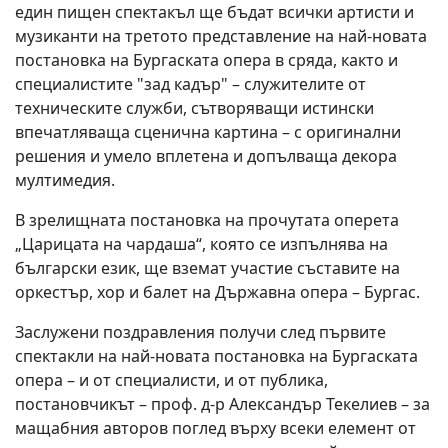
един пищен спектакъл ще бъдат всички артисти и
музиканти на третото представление на най-новата
постановка на Бургаската опера в сряда, както и
специалистите "зад кадър" – служителите от
техническите служби, сътворяващи истински
впечатляваща сценична картина – с оригинални
решения и умело вплетена и допълваща декора
мултимедия.
В зрелищната постановка на прочутата оперета
„Царицата на чардаша“, която се изпълнява на
български език, ще вземат участие съставите на
оркестър, хор и балет на Държавна опера – Бургас.
Заслужени поздравления получи след първите
спектакли на най-новата постановка на Бургаската
опера – и от специалисти, и от публика,
постановчикът – проф. д-р Александър Текелиев – за
мащабния авторов поглед върху всеки елемент от