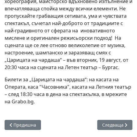
хореография, майсторско вдъхновено изпълнение и
впечатляваща спойка между всички елементи. Не
пропускайте грабващия сетивата, ума и чувствата
спектакъл, съчетал най-доброто от традициите с
най‐градивното от сферата на иновативното
мислене и оригинален режисьорски подход! На
сцената ще се лее отново великолепие от музика,
настроение, шампанско и заразяващ смях с
„Царицата на чардаша“ – във вторник, 19 август, от
20:30 часа на сцената на Летен театър – Бургас.
Билети за „Царицата на чардаша“: на касата на
Операта, каса "Часовника", касата на Летния театър
– след 18:30 часа в дена на спектакълка, в мрежите
на Grabo.bg.
Предишна статия: Средновековна латинска поема с музика 
Следваща статия
Предишна
Следваща