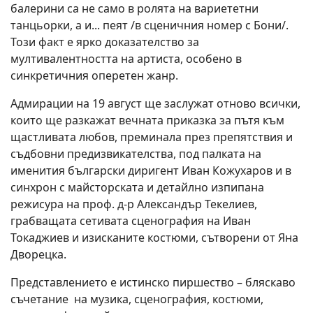
балерини са не само в ролята на вариететни
танцьорки, а и... пеят /в сценичния номер с Бони/.
Този факт е ярко доказателство за
мултивалентността на артиста, особено в
синкретичния оперетен жанр.
Адмирации на 19 август ще заслужат отново всички,
които ще разкажат вечната приказка за пътя към
щастливата любов, преминала през препятствия и
съдбовни предизвикателства, под палката на
именития български диригент Иван Кожухаров и в
синхрон с майсторската и детайлно изпипана
режисура на проф. д-р Александър Текелиев,
грабващата сетивата сценография на Иван
Токаджиев и изисканите костюми, сътворени от Яна
Дворецка.
Представлението е истинско пиршество – бляскаво
съчетание на музика, сценография, костюми,