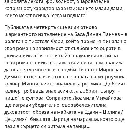
за ролята лекота, фриволност, очарователна
капризност, характерна за изисканите млади дами,
които искат всичко "сега и веднага".
Публиката в четвъртък ще види отново
шармантното изпълнение на баса Диман Панчев – в
ролята на писателя Фери, който променя финала на
своя роман в зависимост от съдбовните обрати в
„живия живот“ и търси най-сполучливия край на
своя роман, а животът има свои неписани правила
да подрежда човешките съдби. Тенорът Мирослав
Димитров ще влезе отново в ролята на хитроумния
келнер Мишка, чието знаменита реплика: „Добрият
келнер трябва да знае всичко, а добрият съпруг –
нищо“, е култова. Сопраното Людмила Михайлова
ще изгради убедително, със забележителна
духовитост образа на майката на Едвин – Цилика /
Цецилия/, бившата Царица на чардаша, която още
пази в сърцето си ритъма на танца…