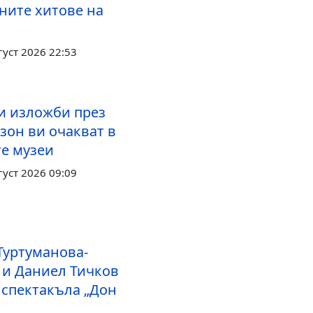
ните хитове на
густ 2026 22:53
и изложби през
зон ви очакват в
те музеи
густ 2026 09:09
Туртуманова-
 и Даниел Тичков
 спектакъла „Дон