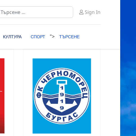
ърсене
Sign In
ype 2 or more characters for results.
">
КУЛТУРА
СПОРТ
ТЪРСЕНЕ