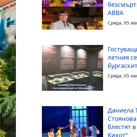
безсмърт
ABBA
Сряда, 05 ав
Гостуващ
летния се
бургаски
Сряда, 05 ав
Даниела 
Стоянова
блестят в
Кихот“