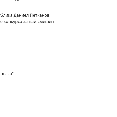
блика Даниел Петканов.
не конкурса за най-смешен
овска“