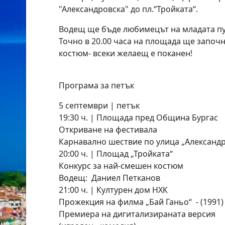
"Александровска" до пл.‘‘Тройката‘‘.
Водещ ще бъде любимецът на младата пу
Точно в 20.00 часа на площада ще започ
костюм- всеки желаещ е поканен!
Програма за петък
5 септември | петък
19:30 ч. | Площада пред Община Бургас
Откриване на фестивала
Карнавално шествие по улица „Александр
20:00 ч. | Площад „Тройката“
Конкурс за най-смешен костюм
Водещ: Даниел Петканов
21:00 ч. | Културен дом НХК
Прожекция на филма „Бай Ганьо“ - (1991)
Премиера на дигитализираната версия