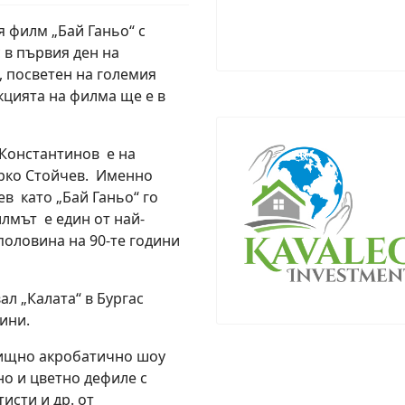
 филм „Бай Ганьо“ с
 в първия ден на
, посветен на големия
кцията на филма ще е в
 Константинов е на
рко Стойчев. Именно
ев като „Бай Ганьо“ го
лмът е един от най-
половина на 90-те години
л „Калата“ в Бургас
ини.
елищно акробатично шоу
о и цветно дефиле с
исти и др. от