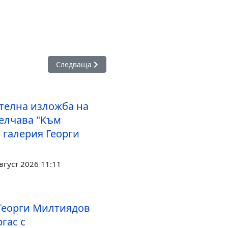
графи“ превръща Бургас в сцена на музика, литература и жив
Следваща статия: Антония Апостолова представ
Следваща
телна изложба на
елчава "Към
 галерия Георги
вгуст 2026 11:11
Георги Милтиядов
гас с