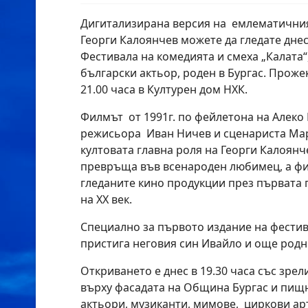
Дигитализирана версия на емлематичния
Георги Калоянчев можете да гледате днес
Фестивала на комедията и смеха „Калата“
български актьор, роден в Бургас. Проже
21.00 часа в Културен дом НХК.
Филмът от 1991г. по фейлетона на Алеко
режисьора Иван Ничев и сценариста Ма
култовата главна роля на Георги Калоянч
превръща във всенароден любимец, а фи
гледаните кино продукции през първата 
на XX век.
Специално за първото издание на фестива
пристига неговия син Ивайло и още родн
Откриването е днес в 19.30 часа със зр
върху фасадата на Община Бургас и пищн
актьори, музиканти, мимове, циркови арт