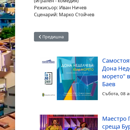
(игрален - комедия)
Режисьор: Иван Ничев
Сценарий: Марко Стойчев
Предишна статия: Фестивалът „Музикални зо
Предишна
Самостоя
Дона Нед
морето" в
Баев
Събота, 08 а
Маестро 
среща Бур