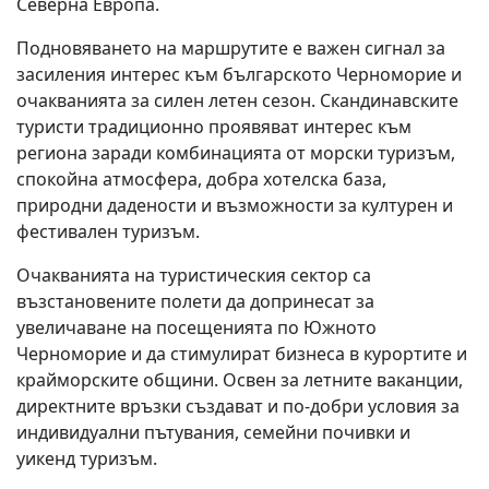
Северна Европа.
Подновяването на маршрутите е важен сигнал за
засиления интерес към българското Черноморие и
очакванията за силен летен сезон. Скандинавските
туристи традиционно проявяват интерес към
региона заради комбинацията от морски туризъм,
спокойна атмосфера, добра хотелска база,
природни дадености и възможности за културен и
фестивален туризъм.
Очакванията на туристическия сектор са
възстановените полети да допринесат за
увеличаване на посещенията по Южното
Черноморие и да стимулират бизнеса в курортите и
крайморските общини. Освен за летните ваканции,
директните връзки създават и по-добри условия за
индивидуални пътувания, семейни почивки и
уикенд туризъм.