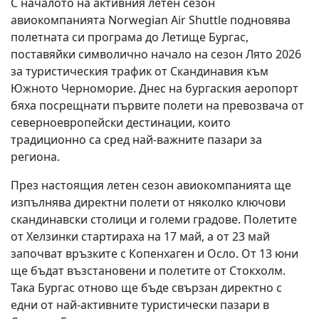
С началото на активния летен сезон
авиокомпанията
Norwegian Air Shuttle
подновява
полетната си програма до
Летище Бургас
,
поставяйки символично начало на сезон Лято 2026
за туристическия трафик от Скандинавия към
Южното Черноморие. Днес на бургаския аеропорт
бяха посрещнати първите полети на превозвача от
северноевропейски дестинации, които
традиционно са сред най-важните пазари за
региона.
През настоящия летен сезон авиокомпанията ще
изпълнява директни полети от няколко ключови
скандинавски столици и големи градове. Полетите
от
Хелзинки
стартираха на 17 май, а от 23 май
започват връзките с
Копенхаген
и
Осло
. От 13 юни
ще бъдат възстановени и полетите от
Стокхолм
.
Така Бургас отново ще бъде свързан директно с
едни от най-активните туристически пазари в