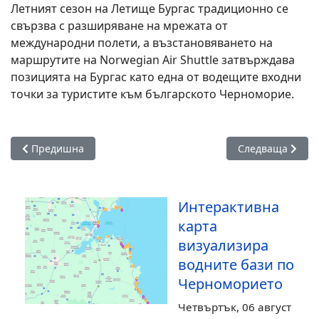
Летният сезон на
Летище Бургас
традиционно се
свързва с разширяване на мрежата от
международни полети, а възстановяването на
маршрутите на
Norwegian Air Shuttle
затвърждава
позицията на Бургас като една от водещите входни
точки за туристите към българското Черноморие.
Предишна статия: Туристическият бранш: Слънчев бряг мо
Следваща стати
Предишна
Следваща
Интерактивна
карта
визуализира
водните бази по
Черноморието
Четвъртък, 06 август