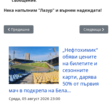
съобщение
.
Нека напълним "Лазур" и върнем надеждата!
Предишна статия: Черноморец победи Спортист с 1:0 в Не
Следваща статия
Предишна
Следваща
„Нефтохимик“
обяви цените
на билетите и
сезонните
карти, дарява
50% от първия
мач в подкрепа на Бела...
Сряда, 05 август 2026 23:00