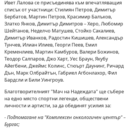
Ивет Лалова се присъединява към впечатляващия
списък от участници: Стилиян Петров, Димитър
Бербатов, Мартин Петров, Красимир Балъков,
Златко Янков, Димитър Димитров – Херо, Любомир
Шейтанов, Неделчо Матушев, Стойко Сакалиев,
Димитър Иванков, Радостин Кишишев, Александър
Тунчев, Илиан Илиев, Георги Пеев, Емил
Кременлиев, Мартин Камбуров, Валери Божинов,
Теодор Салпаров, Джо Харт, Уес Браун, Якубу
Айегбени, Джеймс Колинс, Стюърт Даунинг, Ричард
Дън, Марк Олбрайтън, Габриел Агбонлахор, Фил
Бардсли и Били Уингроув.
Благотворителният "Мач на Надеждата" ще събере
на едно място спортни легенди, обществени
личности и артисти, за да обединят усилия за:
- Подпомагане на "Комплексен онкологичен център" –
Бургас;