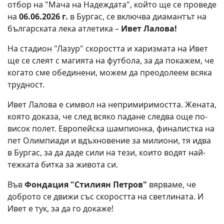
отбор на "Мача на Надеждата", който ще се проведе
на
06.06.2026 г.
в Бургас, се включва диамантът на
българската лека атлетика –
Ивет Лалова!
На стадион "Лазур" скоростта и харизмата на Ивет
ще се слеят с магията на футбола, за да покажем, че
когато сме обединени, можем да преодолеем всяка
трудност.
Ивет Лалова е символ на непримиримостта. Жената,
която доказа, че след всяко падане следва още по-
висок полет. Европейска шампионка, финалистка на
пет Олимпиади и вдъхновение за милиони, тя идва
в Бургас, за да даде сили на тези, които водят най-
тежката битка за живота си.
Във
Фондация "Стилиян Петров"
вярваме, че
доброто се движи със скоростта на светлината. И
Ивет е тук, за да го докаже!