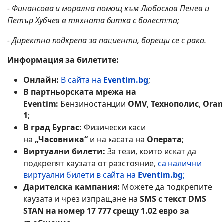
- Финансова и морална помощ към Любослав Пенев и
Петър Хубчев в тяхната битка с болестта;
- Директна подкрепа за пациенти, борещи се с рака.
Информация за билетите:
Онлайн:
В сайта на
Eventim.bg
;
В партньорската мрежа на
Eventim:
Бензиностанции
OMV
,
Технополис
,
Ora
1
;
В град Бургас:
Физически каси
на
„Часовника“
и на касата на
Операта
;
Виртуални билети:
За тези, които искат да
подкрепят каузата от разстояние,
са налични
виртуални билети в сайта на
Eventim.bg
;
Дарителска кампания:
Можете да подкрепите
каузата и чрез изпращане на
SMS с текст DMS
STAN на номер 17 777 срещу 1.02 евро за