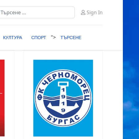
ърсене
Sign In
ype 2 or more characters for results.
">
КУЛТУРА
СПОРТ
ТЪРСЕНЕ