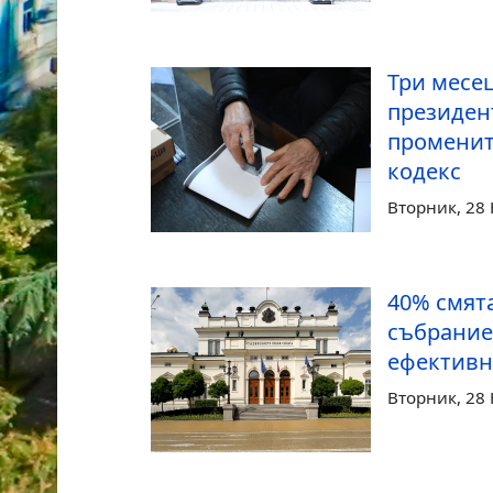
Три месе
президен
променит
кодекс
Вторник, 28
40% смят
събрание
ефективно
Вторник, 28