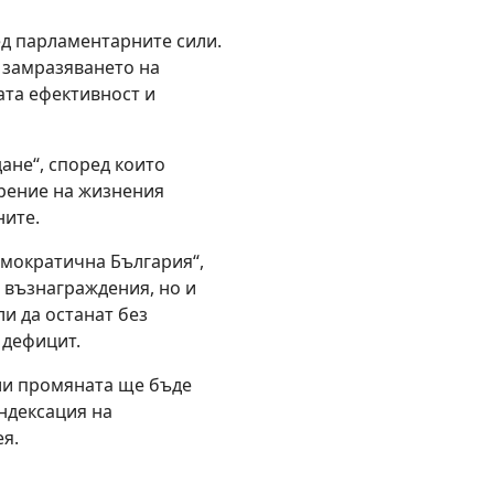
ед парламентарните сили.
у замразяването на
ата ефективност и
ане“, според които
брение на жизнения
ните.
емократична България“,
 възнаграждения, но и
и да останат без
 дефицит.
ли промяната ще бъде
ндексация на
ея.