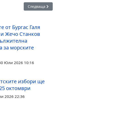
сия ще атакува НАТО, са абсурдни
Следваща статия: Радев изведнъж отхвърли ка
Следваща
е от Бургас Галя
 и Жечо Станков
дължителна
а за морските
.
30 Юли 2026 10:16
тските избори ще
 25 октомври
ли 2026 22:36