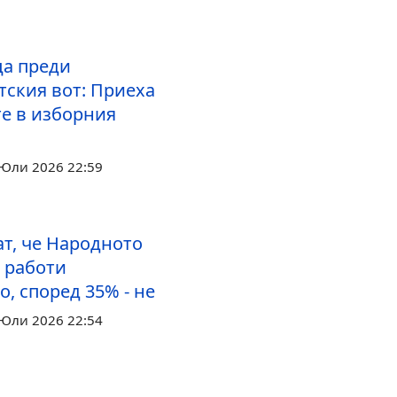
ца преди
тския вот: Приеха
е в изборния
 Юли 2026 22:59
ат, че Народното
 работи
, според 35% - не
 Юли 2026 22:54