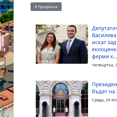
Предишна статия: Путин: Твърденията, че Ру
Предишна
Депутатит
Василева
искат за
екооценк
ферми к..
Четвъртък, 
Президен
бъдат на
Сряда, 29 Ю