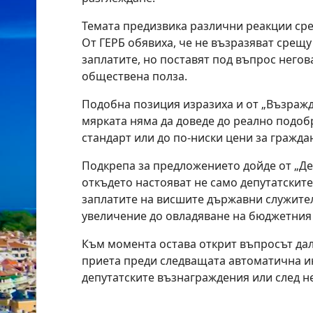
Темата предизвика различни реакции ср
От ГЕРБ обявиха, че не възразяват срещ
заплатите, но поставят под въпрос негов
обществена полза.
Подобна позиция изразиха и от „Възражд
мярката няма да доведе до реално подо
стандарт или до по-ниски цени за гражда
Подкрепа за предложението дойде от „Д
откъдето настояват не само депутатските
заплатите на висшите държавни служител
увеличение до овладяване на бюджетния
Към момента остава открит въпросът да
приета преди следващата автоматична и
депутатските възнаграждения или след н