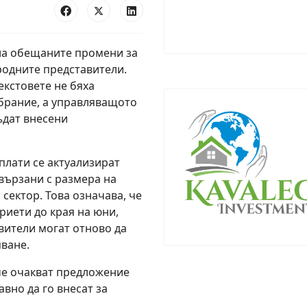
ила обещаните промени за
родните представители.
екстовете не бяха
брание, а управляващото
ъдат внесени
плати се актуализират
бвързани с размера на
сектор. Това означава, че
риети до края на юни,
вители могат отново да
ване.
че очакват предложение
вно да го внесат за