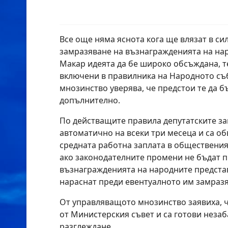
Все още няма яснота кога ще влязат в с
замразяване на възнагражденията на на
Макар идеята да бе широко обсъждана, т
включени в правилника на Народното съ
мнозинство уверява, че предстои те да б
допълнително.
По действащите правила депутатските за
автоматично на всеки три месеца и са о
средната работна заплата в обществения 
ако законодателните промени не бъдат п
възнагражденията на народните предста
нараснат преди евентуалното им замразя
От управляващото мнозинство заявиха, 
от Министерския съвет и са готови незаба
разглеждане.