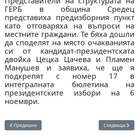
Представители на структурата на
ГЕРБ в община Средец
представиха предизборния пункт
като отговаряха на въпроси на
местните граждани. Те бяха дошли
да споделят на място очакванията
си от кандидат-президентската
двойка Цецка Цачева и Пламен
Манушев и заявиха, че ще я
подкрепят с номер 17 в
интегралната бюлетина на
президентските избори на 6
ноември.
Предишна статия: Военното министерство продава бивша 
Следваща стати
Предишна
Следваща