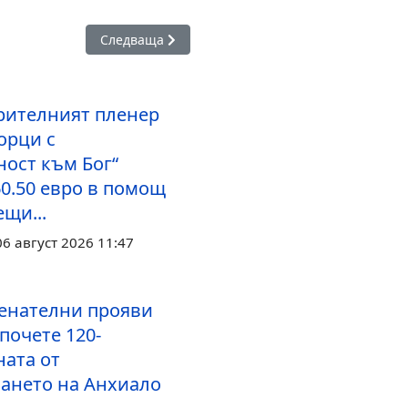
такси в детските градини остават без промяна
Следваща статия: 24 май в Поморие ще бъде оз
Следваща
рителният пленер
орци с
ност към Бог“
60.50 евро в помощ
щи...
6 август 2026 11:47
енателни прояви
почете 120-
ата от
ането на Анхиало