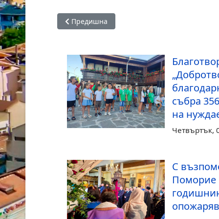
Предишна статия: Община Поморие: Летните 
Предишна
Благотво
„Добротв
благодар
събра 35
на нуждае
Четвъртък, 0
С възпом
Поморие 
годишнин
опожаряв