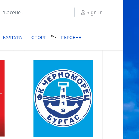
ърсене
Sign In
ype 2 or more characters for results.
">
КУЛТУРА
СПОРТ
ТЪРСЕНЕ