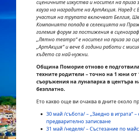
сценичните изкуства и носител на приза з
кауза на наградите на АртАкция. Наред с
участия на трупата включват Белгия, Шве
Компанията попада в селекцията на Праж
големия форум за постижения в сценогра
„Лятно театро“ е носител на приза за сце
„АртАкция“ и вече 6 години работи с миси
където са най-нужни.
Община Поморие отново е подготвила
техните родители – точно на 1 юни от 
съоръжения на лунапарка в центъра н
безплатно.
Ето какво още ви очаква в дните около п
30 май /събота/ – „Заедно в играта“ –
предварително записване
31 май /неделя/ – Състезание по май