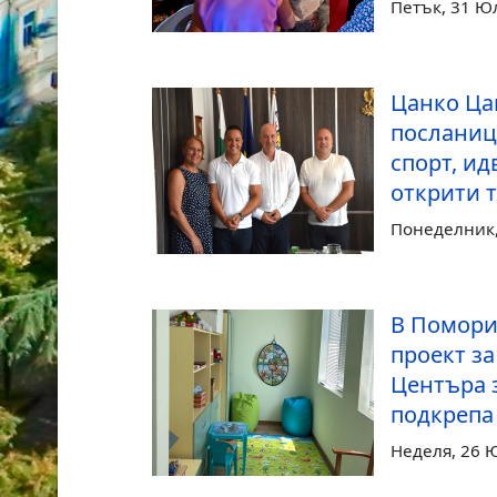
Петък, 31 Ю
Цанко Ца
посланиц
спорт, ид
открити 
Понеделник,
В Помори
проект з
Центъра 
подкрепа
Неделя, 26 