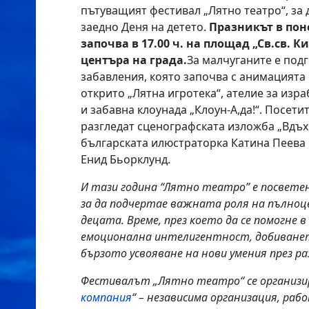
пътуващият фестивал „Лятно театро“, за
заедно Деня на детето.
Празникът в пон
започва в 17.00 ч. на площад „Св.св. 
центъра на града.
За малчуганите е под
забавления, която започва с анимацията 
открито „Лятна игротека“, ателие за изр
и забавна клоунада „Клоун-А,да!“. Посети
разгледат сценографската изложба „Вдъх
българската илюстраторка Катина Пеева
Енид Бьорклунд.
И тази година “Лятно театро” е посвете
за да подчертае важната роля на пълноц
децата. Време, през което да се помогне 
емоционална интелигентност, добиването
бързото усвояване на нови умения през ра
Фестивалът „Лятно театро“ се организи
компания
“ – независима организация, ра