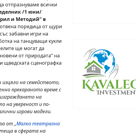
 да отпразнуваме всички
еделник /1 юни/
Кирил и Методий“ в
готвена поредица от щури
със забавни игри на
аботка на танцуващи кукли
телите ще могат да
новени от природата“ на
 и щведската сценографка
н изцяло на семейството,
енно прекараното време с
в изграждането на
 на увереност и по-
злични игрови модели.
ра от „
Малка театрална
ботеща в сферата на