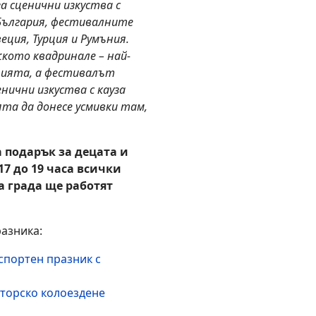
а сценични изкуства с
 България, фестивалните
ция, Турция и Румъния.
кото квадринале – най-
фията, а фестивалът
нични изкуства с кауза
ята да донесе усмивки там,
 подарък за децата и
17 до 19 часа всички
а града ще работят
разника:
 спортен празник с
сторско колоездене