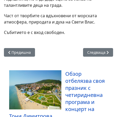
талантливите деца на града.
Част от творбите са вдъхновени от морската
атмосфера, природата и духа на Свети Влас.
Събитието е с вход свободен.
Предишна статия: ВиК-Бургас осигури втори водоем към си
Следваща статия
Предишна
Следваща
Обзор
отбелязва своя
празник с
четиридневна
програма и
концерт на
Тони Димитрова