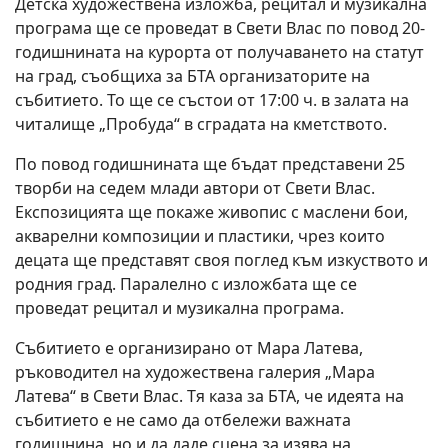
Детска художествена изложба, рецитал и музикална
програма ще се проведат в Свети Влас по повод 20-
годишнината на курорта от получаването на статут
на град, съобщиха за БТА организаторите на
събитието. То ще се състои от 17:00 ч. в залата на
читалище „Пробуда“ в сградата на кметството.
По повод годишнината ще бъдат представени 25
творби на седем млади автори от Свети Влас.
Експозицията ще покаже живопис с маслени бои,
акварелни композиции и пластики, чрез които
децата ще представят своя поглед към изкуството и
родния град. Паралелно с изложбата ще се
проведат рецитал и музикална програма.
Събитието е организирано от Мара Латева,
ръководител на художествена галерия „Мара
Латева“ в Свети Влас. Тя каза за БТА, че идеята на
събитието е не само да отбележи важната
годишнина, но и да даде сцена за изява на