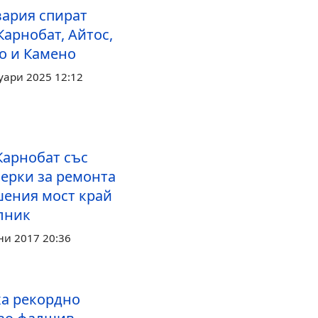
вария спират
Карнобат, Айтос,
о и Камено
уари 2025 12:12
арнобат със
ерки за ремонта
шения мост край
лник
ни 2017 20:36
а рекордно