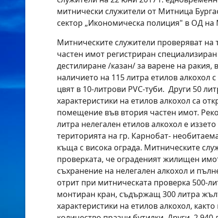
митнически служители от Митница Бургас
сектор „Икономическа полиция" в ОД на
Митническите служители проверяват на 
частен имот регистриран специализиран 
дестилиране /казан/ за варене на ракия, 
наличието на 115 литра етилов алкохол 
цвят в 10-литрови PVC-туби. Други 50 лит
характеристики на етилов алкохол са отк
помещение във втория частен имот. Реко
литра нелегален етилов алкохол е иззето
територията на гр. Карнобат- необитае
къща с висока ограда. Митническите слу
проверката, че ограденият жилищен имот
съхранение на нелегален алкохол и пълне
отрит при митническата проверка 500-ли
монтиран кран, съдържащ 300 литра жъл
характеристики на етилов алкохол, както
количество празни бутилки. Други 2 940 