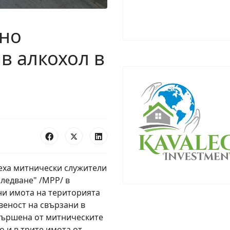
дно
в алкохол в
зеха митнически служители
следване" /МРР/ в
ни имота на територията
твеност на свързани в
звършена от митническите
о и в трите имота от