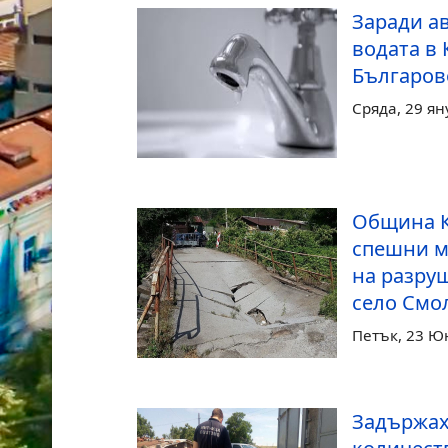
Заради а
водата в 
Българов
Сряда, 29 ян
Община К
спешни м
на разру
село Смо
Петък, 23 Ю
Задържах