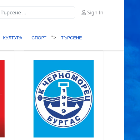
ърсене
Sign In
ype 2 or more characters for results.
">
КУЛТУРА
СПОРТ
ТЪРСЕНЕ