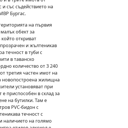
 и със съдействието на
 МВР Бургас.
територията на първия
малък обект за
в който откриват
с прозрачен и жълтеникав
ра течност в туби с
рити в таванско
рдно количество от 3 240
 от третия частен имот на
ма новопостроена жилищна
жители установяват при
 е приспособен в склад за
не на бутилки. Там е
тров PVC-бидон с
теникава течност с
 и наличието на голямо
литра етилов алкохол е