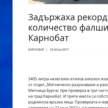
Задържаха рекор
количество фалши
Карнобат
КАРНОБАТ
23 Юни 2017
3405 литра нелегален етилов алкохол из
от отдел „Митническо разузнаване и раз
Митница Бургас при проверка в три част
на град Карнобат. И трите имота са собс
роднинска връзка лица. Проверката е и
служители на 22 юни 2017 г. едновременн