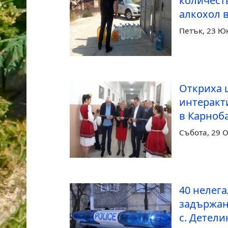
количест
алкохол 
Петък, 23 Ю
Откриха 
интеракт
в Карноб
Събота, 29 
40 нелег
задържан
с. Детели