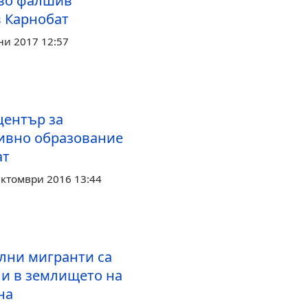
во фалшив
в Карнобат
ни 2017 12:57
център за
ивно образование
ат
Октомври 2016 13:44
ални мигранти са
и в землището на
на