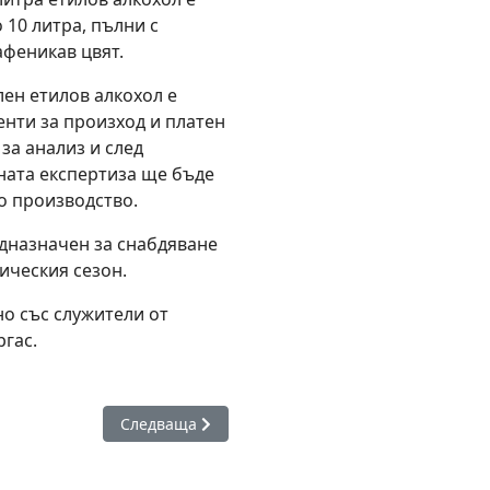
 10 литра, пълни с
афеникав цвят.
лен етилов алкохол е
енти за произход и платен
 за анализ и след
ната експертиза ще бъде
о производство.
дназначен за снабдяване
ическия сезон.
о със служители от
гас.
шни мерки за ремонта на разрушения мост край село Смолник
Следваща статия: Откриха център за интеракти
Следваща