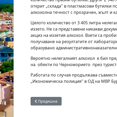
открит „склада" в пластмасови бутилки по
алкохолна течност с прозрачен, жълт и к
Цялото количество от 3 405 литра нелега
иззето. Не са представени никакви докум
акциз на иззетия алкохол. Взети са проби
получаване на резултатите от лаборатор
образувано административнонаказателн
Вероятно нелегалният алкохол е бил пре
на обекти по Черноморието през турист
Работата по случая продължава съвместн
„Икономическа полиция" в ОД на МВР Бур
Предишна статия: Община Карнобат със спе
Предишна